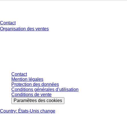
Avez-vous des questions ?
Contact
Organisation des ventes
* Les prix affichés sont des prix catalogue pour les utilisateurs non
connectés et sans conditions négociées individuellement. Les prix
s'entendent hors taxe légale de votre juridiction et hors frais de livraison
éventuels, sauf indication contraire.
Contact
Mention légales
Protection des données
Conditions générales d’utilisation
Conditions de vente
Paramètres des cookies
Country: États-Unis change