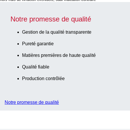
pour tubes
matériau : PC,
CryoPure 1,2 -
bleu, couvercle
2,0 ml, pas de
coiffant avec
Notre promesse de qualité
vis interne et
fonction de
externe, 5
ventilation,
Gestion de la qualité transparente
pièce(s)/sachet
bouchon :
Pureté garantie
transparent, (L
x l x h) : 75 x
Matières premières de haute qualité
75 x 52 mm,
format : 5 x 5,
Qualité fiable
pour 25 tubes,
Production contrôlée
pour tubes
CryoPure 1,2 -
2,0 ml, pas de
vis interne et
Notre promesse de qualité
externe, 5
pièce(s)/sachet