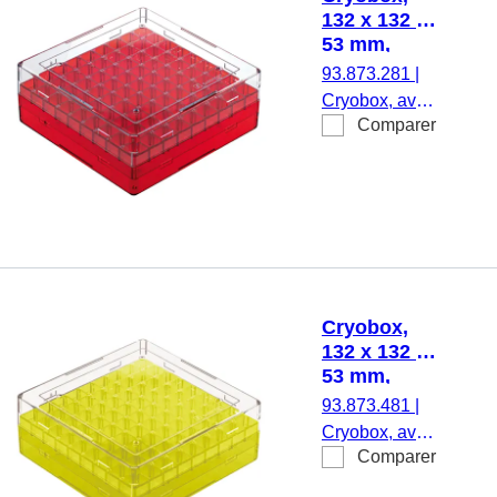
132 x 132 x
53 mm,
format : 9 x
93.873.281
|
9, pour 81
Cryobox, avec
tubes
Comparer
codage
numérique par
emplacement
de stockage,
pour le
stockage à
basse
température,
Cryobox,
matériau : PC,
132 x 132 x
rouge,
53 mm,
couvercle
format : 9 x
93.873.481
|
coiffant avec
9, pour 81
Cryobox, avec
fonction de
tubes
Comparer
codage
ventilation,
numérique par