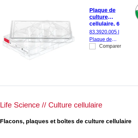
en
Plaque de
suspension,
culture
code couleur :
cellulaire, 6
vert, fond plat,
puits,
83.3920.005
|
TC Tested, 1
surface :
Plaque de
pièce(s)/blister
Standard,
Comparer
culture
fond plat
cellulaire, 6
puits,
matériau : PS,
surface :
Standard, pour
cellules
adhérentes,
Life Science // Culture cellulaire
code couleur :
rouge, fond
plat, TC
Flacons, plaques et boîtes de culture cellulaire
Tested, 5
pièce(s)/sachet