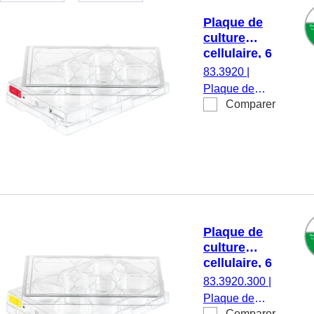
Plaque de
culture
cellulaire, 6
puits,
83.3920
|
surface :
Plaque de
Standard,
Comparer
culture
fond plat
cellulaire, 6
puits,
matériau : PS,
surface :
Standard,
pour cellules
adhérentes,
Plaque de
code couleur :
culture
rouge, fond
cellulaire, 6
plat, TC
puits,
83.3920.300
|
Tested, 1
surface :
Plaque de
pièce(s)/blister
Cell+, fond
Comparer