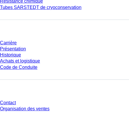
Résistance chimique
Tubes SARSTEDT de cryoconservation
Entreprise et carrière
Carrière
Présentation
Historique
Achats et logistique
Code de Conduite
Avez-vous des questions ?
Contact
Organisation des ventes
* Les prix affichés sont des prix catalogue pour les utilisateurs non
connectés et sans conditions négociées individuellement. Les prix