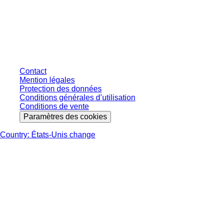
* Les prix affichés sont des prix catalogue pour les utilisateurs non
connectés et sans conditions négociées individuellement. Les prix
s'entendent hors taxe légale de votre juridiction et hors frais de livraison
éventuels, sauf indication contraire.
Contact
Mention légales
Protection des données
Conditions générales d’utilisation
Conditions de vente
Paramètres des cookies
Country: États-Unis change