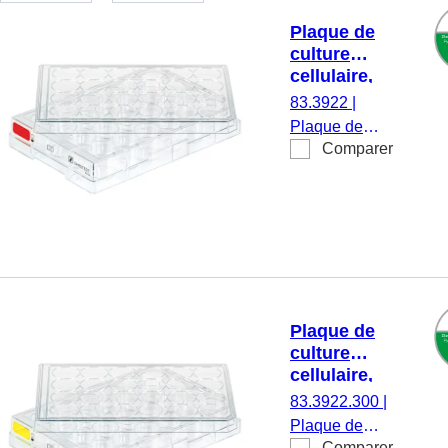
Plaque de
culture
cellulaire,
24 puits,
83.3922
|
surface :
Plaque de
Standard,
Comparer
culture
fond plat
cellulaire, 24
puits,
matériau : PS,
surface :
Standard,
pour cellules
adhérentes,
Plaque de
code couleur :
culture
rouge, fond
cellulaire,
plat, TC
24 puits,
83.3922.300
|
Tested, 1
surface :
Plaque de
pièce(s)/blister
Cell+, fond
Comparer