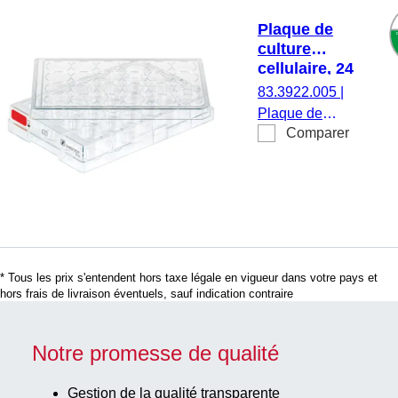
en
Plaque de
suspension,
culture
code couleur :
cellulaire, 24
vert, fond plat,
puits,
83.3922.005
|
TC Tested, 1
surface :
Plaque de
pièce(s)/blister
Standard,
Comparer
culture
fond plat
cellulaire, 24
puits,
matériau : PS,
surface :
Standard, pour
cellules
* Tous les prix s'entendent hors taxe légale en vigueur dans votre pays et
adhérentes,
hors frais de livraison éventuels, sauf indication contraire
code couleur :
rouge, fond
plat, TC
Notre promesse de qualité
Tested, 5
pièce(s)/sachet
Gestion de la qualité transparente