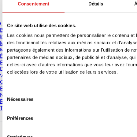
Consentement
Détails
À
Téléchargement
Catalogue
Ce site web utilise des cookies.
Brochures
Les cookies nous permettent de personnaliser le contenu et l
Informations utilisateur
des fonctionnalités relatives aux médias sociaux et d'analyse
Mode d'emploi
Manuels d'instructions
partageons également des informations sur l'utilisation de no
Études
partenaires de médias sociaux, de publicité et d'analyse, qu
Fiche de données de sécurité
celles-ci avec d'autres informations que vous leur avez fourni
Déclarations de conformité
collectées lors de votre utilisation de leurs services.
Vidéos
Gestion de la Qualité
Propriétés des matériaux
Sélection
Niveaux de pureté
Nécessaires
du
Résistance chimique
consentement
Tubes SARSTEDT de cryoconservation
Préférences
Entreprise et carrière
Statistiques