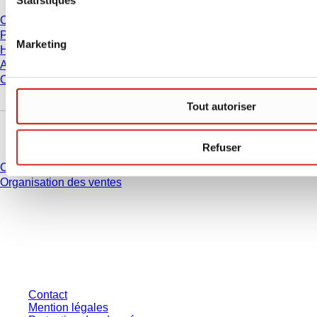
Carrière
Présentation
Marketing
Historique
Achats et logistique
Code de Conduite
Tout autoriser
Avez-vous des questions ?
Refuser
Contact
Organisation des ventes
* Les prix affichés sont des prix catalogue pour les utilisateurs non
connectés et sans conditions négociées individuellement. Les prix
s'entendent hors taxe légale de votre juridiction et hors frais de livraison
éventuels, sauf indication contraire.
Contact
Mention légales