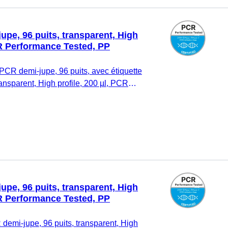
pe, 96 puits, transparent, High
CR Performance Tested, PP
PCR demi-jupe, 96 puits, avec étiquette
ransparent, High profile, 200 µl, PCR
tériau : PP, 10 pièce(s)/sachet minigrip
pe, 96 puits, transparent, High
CR Performance Tested, PP
emi-jupe, 96 puits, transparent, High