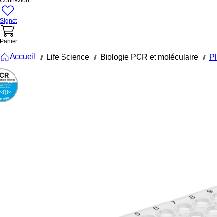
Connexion
Signet
Panier
Accueil
Life Science
Biologie PCR et moléculaire
P
///
///
///