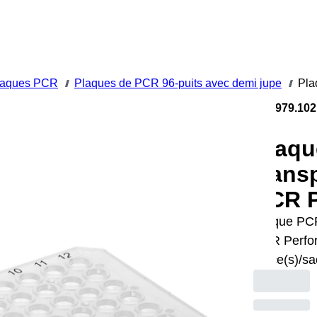
laques PCR
Plaques de PCR 96-puits avec demi jupe
Pla
///
///
72.1979.102
Plaqu
transp
PCR P
Plaque PCR 
PCR Perfor
pièce(s)/sa