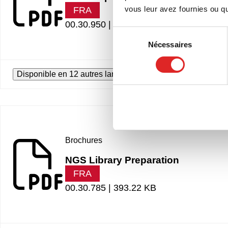
vous leur avez fournies ou qu'
FRA
00.30.950 |
493.21 KB
Sélection
Nécessaires
du
consentement
Disponible en 12 autres langues
Brochures
NGS Library Preparation
FRA
00.30.785 |
393.22 KB