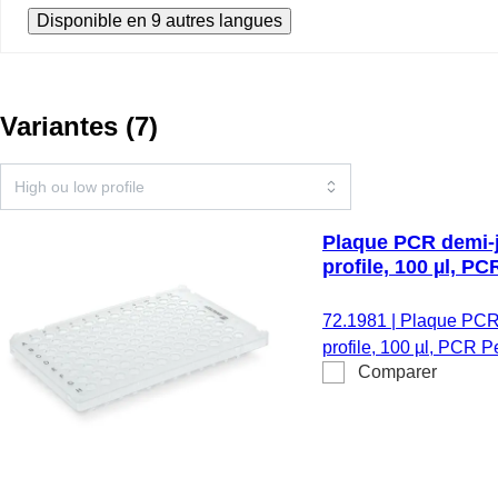
Disponible en 9 autres langues
Variantes
(
7
)
Plaque PCR demi-j
profile, 100 µl, P
72.1981
|
Plaque PCR 
profile, 100 µl, PCR P
Comparer
pièce(s)/sachet minigr