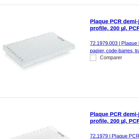
Plaque PCR demi-ju
profile, 200 µl, P
72.1979.003
|
Plaque 
papier, code-barres, t
Comparer
Performance Tested, ma
Plaque PCR demi-ju
profile, 200 µl, P
72.1979
|
Plaque PCR d