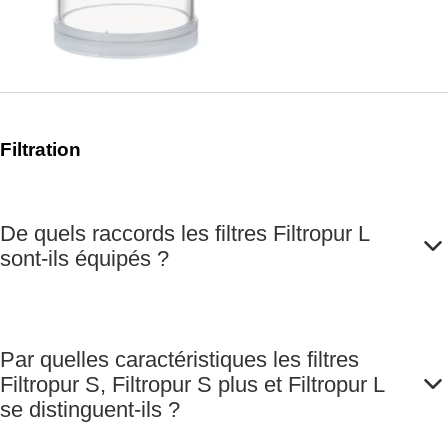
pièce(s)/sachet
pré-filtre : FQ,
membrane : PES,
surface de
filtration : 20 cm²,
taille des pores :
0,2 µm, pour la
Filtration
filtration stérile,
raccord : Luer
Lock, stérile,
apyrogène/exempt
De quels raccords les filtres Filtropur L
d’endotoxine, non
sont-ils équipés ?
cytotoxique, 1
pièce(s)/sachet
Par quelles caractéristiques les filtres
Filtropur S, Filtropur S plus et Filtropur L
se distinguent-ils ?