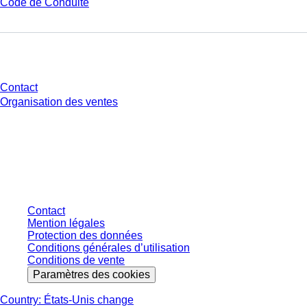
Code de Conduite
Avez-vous des questions ?
Contact
Organisation des ventes
* Les prix affichés sont des prix catalogue pour les utilisateurs non
connectés et sans conditions négociées individuellement. Les prix
s'entendent hors taxe légale de votre juridiction et hors frais de livraison
éventuels, sauf indication contraire.
Contact
Mention légales
Protection des données
Conditions générales d’utilisation
Conditions de vente
Paramètres des cookies
Country: États-Unis change