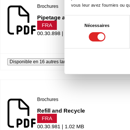
vous leur avez fournies ou qu'
Brochures
Pipetage automatique
Sélection
FRA
Nécessaires
du
consentement
00.30.898 |
1.98 MB
Disponible en 16 autres langues
Brochures
Refill and Recycle
FRA
00.30.981 |
1.02 MB