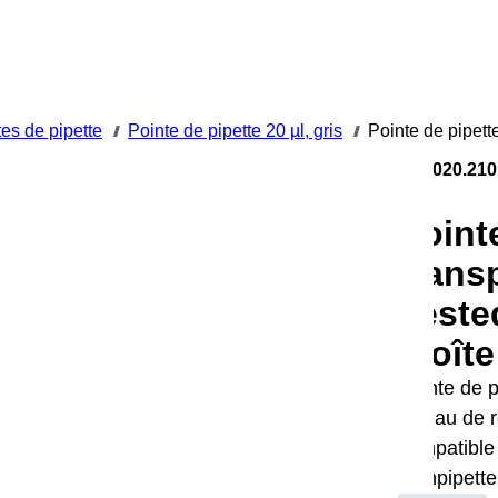
es de pipette
Pointe de pipette 20 µl, gris
Pointe de pipett
///
///
70.3020.210
Pointe
trans
Teste
/boîte
Pointe de p
niveau de 
compatible
Finnpipette