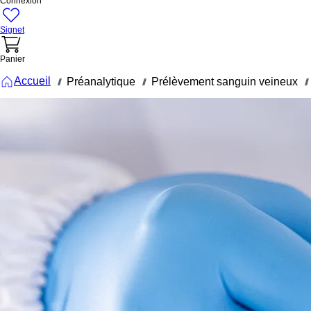
Connexion
Signet
Panier
Accueil
Préanalytique
Prélèvement sanguin veineux
///
///
///