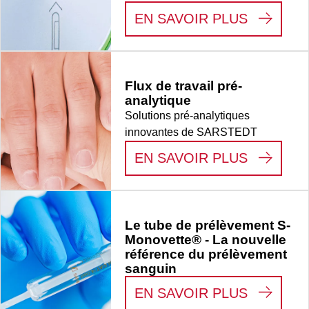
:
GAGNER
EN SAVOIR PLUS
Flux de travail pré-
analytique
Solutions pré-analytiques
innovantes de SARSTEDT
:
FLUX D
EN SAVOIR PLUS
Le tube de prélèvement S-
Monovette® - La nouvelle
référence du prélèvement
sanguin
:
LE TUB
EN SAVOIR PLUS