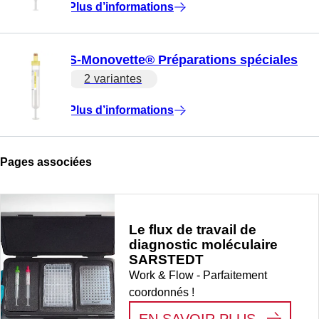
Plus d’informations
S-Monovette® Préparations spéciales
2 variantes
Plus d’informations
Pages associées
Le flux de travail de
diagnostic moléculaire
SARSTEDT
Work & Flow - Parfaitement
coordonnés !
:
LE FLU
EN SAVOIR PLUS