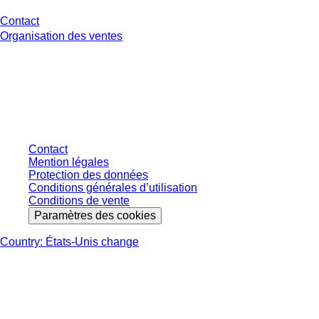
Contact
Organisation des ventes
* Les prix affichés sont des prix catalogue pour les utilisateurs non
connectés et sans conditions négociées individuellement. Les prix
s'entendent hors taxe légale de votre juridiction et hors frais de livraison
éventuels, sauf indication contraire.
Contact
Mention légales
Protection des données
Conditions générales d’utilisation
Conditions de vente
Paramètres des cookies
Country: États-Unis change