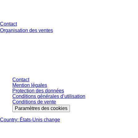
Avez-vous des questions ?
Contact
Organisation des ventes
* Les prix affichés sont des prix catalogue pour les utilisateurs non
connectés et sans conditions négociées individuellement. Les prix
s'entendent hors taxe légale de votre juridiction et hors frais de livraison
éventuels, sauf indication contraire.
Contact
Mention légales
Protection des données
Conditions générales d’utilisation
Conditions de vente
Paramètres des cookies
Country: États-Unis change