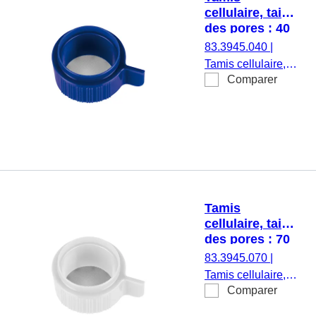
cellulaire, taille
des pores : 40
µm, bleu
83.3945.040
|
Tamis cellulaire,
Comparer
taille des pores :
40 µm, bleu,
stérile,
apyrogène/exempt
d’endotoxine, non
cytotoxique, 1
pièce(s)/blister
Tamis
cellulaire, taille
des pores : 70
µm, blanc
83.3945.070
|
Tamis cellulaire,
Comparer
taille des pores :
70 µm, blanc,