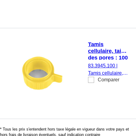
stérile,
apyrogène/exempt
d’endotoxine, non
cytotoxique, 1
pièce(s)/blister
Tamis
cellulaire, taille
des pores : 100
µm, jaune
83.3945.100
|
Tamis cellulaire,
Comparer
taille des pores :
100 µm, jaune,
stérile,
apyrogène/exempt
d’endotoxine, non
cytotoxique, 1
pièce(s)/blister
* Tous les prix s'entendent hors taxe légale en vigueur dans votre pays et
hors frais de livraison éventuels, sauf indication contraire