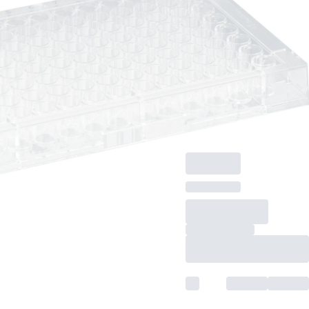
couvercle, matériau :
PS, transparent,
exempt
d’ADN/DNase/RNase,
exempt
d’apyrogène/endotoxi
non cytotoxique, 25
pièce(s)/sachet