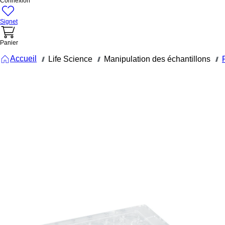
Connexion
Signet
Panier
Accueil
Life Science
Manipulation des échantillons
///
///
///
82.1581
Plaque pou
microtitrati
96 puits, f
plat, PS,
transparent
Plaque pour
microtitration, 96
puits, fond plat, sans