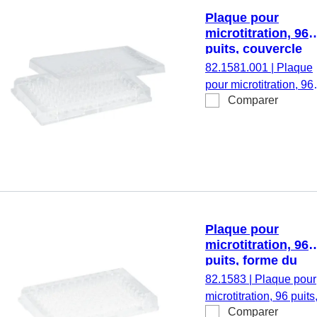
non cytotoxique, stéril
Plaque pour
1 pièce(s)/blister
microtitration, 96
puits, couvercle
coiffant, fond plat,
82.1581.001
|
Plaque
PS, transparent
pour microtitration, 96
Comparer
puits, couvercle coiffan
fond plat, couvercle
assemblé, matériau :
PS, transparent, exem
d’ADN/DNase/RNase
exempt
d’apyrogène/endotoxi
non cytotoxique, stéril
Plaque pour
1 pièce(s)/blister
microtitration, 96
puits, forme du
fond : conique, PS
82.1583
|
Plaque pour
transparent
microtitration, 96 puits
Comparer
forme du fond : coniqu