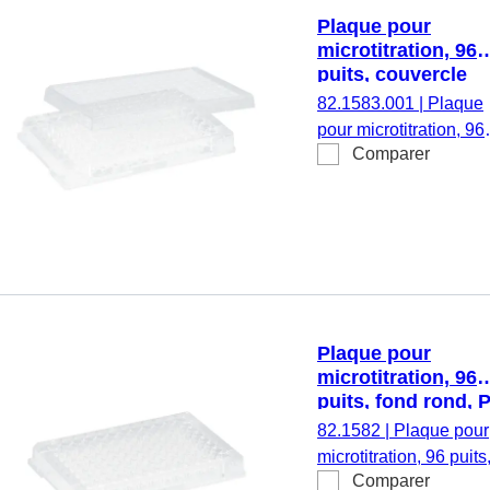
Plaque pour
microtitration, 96
puits, couvercle
coiffant, forme du
82.1583.001
|
Plaque
fond : conique, PS
pour microtitration, 96
transparent
Comparer
puits, couvercle coiffan
forme du fond : coniqu
couvercle assemblé,
matériau : PS,
transparent, exempt
d’ADN/DNase/RNase
exempt
d’apyrogène/endotoxi
Plaque pour
non cytotoxique, stéril
microtitration, 96
1 pièce(s)/blister
puits, fond rond, 
transparent
82.1582
|
Plaque pour
microtitration, 96 puits
Comparer
fond rond, sans