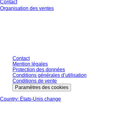
Contact
Organisation des ventes
* Les prix affichés sont des prix catalogue pour les utilisateurs non
connectés et sans conditions négociées individuellement. Les prix
s'entendent hors taxe légale de votre juridiction et hors frais de livraison
éventuels, sauf indication contraire.
Contact
Mention légales
Protection des données
Conditions générales d’utilisation
Conditions de vente
Paramètres des cookies
Country: États-Unis change