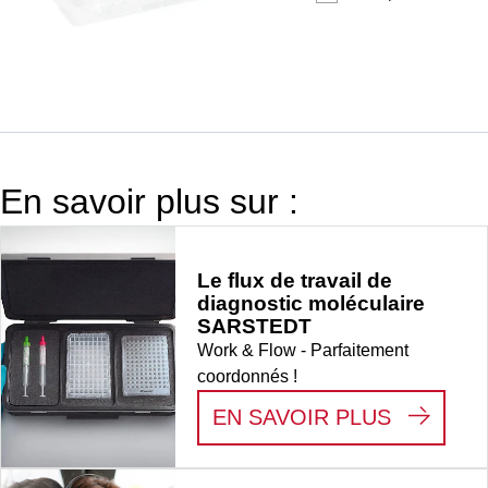
sans couvercle,
matériau : PS,
transparent, exempt
d’ADN/DNase/RNase
exempt
d’apyrogène/endotoxi
non cytotoxique, 25
En savoir plus sur :
pièce(s)/sachet
Le flux de travail de
diagnostic moléculaire
SARSTEDT
Work & Flow - Parfaitement
coordonnés !
:
LE FLU
EN SAVOIR PLUS