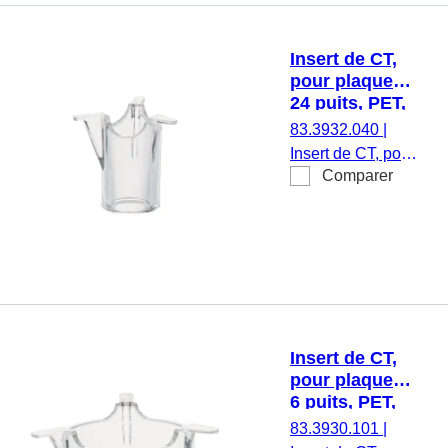
d’endotoxine, non
cytotoxique, 1
Insert de CT,
pièce(s)/blister
pour plaques
24 puits, PET,
translucide,
83.3932.040
|
taille des
Insert de CT, pour
pores : 0,4 µm
Comparer
plaques 24 puits,
membrane : PET,
translucide, taille
des pores : 0,4
µm, stérile,
apyrogène/exempt
d’endotoxine, non
cytotoxique, 1
Insert de CT,
pièce(s)/blister
pour plaques
6 puits, PET,
transparent,
83.3930.101
|
taille des