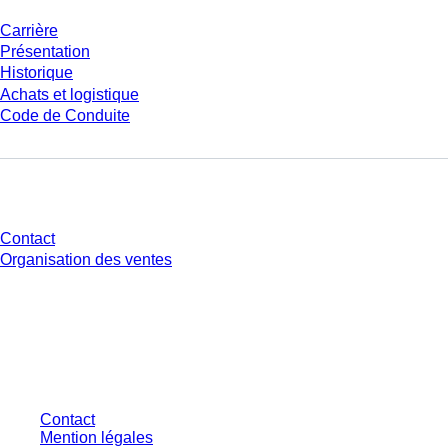
Carrière
Présentation
Historique
Achats et logistique
Code de Conduite
Avez-vous des questions ?
Contact
Organisation des ventes
* Les prix affichés sont des prix catalogue pour les utilisateurs non
connectés et sans conditions négociées individuellement. Les prix
s'entendent hors taxe légale de votre juridiction et hors frais de livraison
éventuels, sauf indication contraire.
Contact
Mention légales