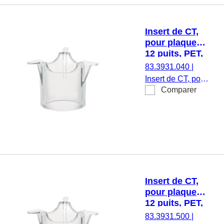
apyrogène/exempt
d’endotoxine, non
cytotoxique, 1
Insert de CT,
pièce(s)/blister
pour plaques
12 puits, PET,
translucide,
83.3931.040
|
taille des
Insert de CT, pour
pores : 0,4 µm
Comparer
plaques 12 puits,
membrane : PET,
translucide, taille
des pores : 0,4
µm, stérile,
apyrogène/exempt
d’endotoxine, non
cytotoxique, 1
Insert de CT,
pièce(s)/blister
pour plaques
12 puits, PET,
translucide,
83.3931.500
|