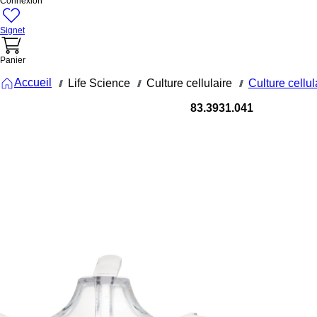
Connexion
Signet
Panier
Accueil
Life Science
Culture cellulaire
Culture cellu
///
///
///
83.3931.041
Insert de
CT, pour
plaques
12 puits,
PET,
transparent
taille des