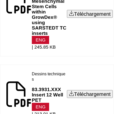
Mesenchymal
Stem Cells
within
Téléchargement
GrowDex®
using
SARSTEDT TC
inserts
ENG
|
245.85 KB
Dessins technique
s
83.3931.XXX
Téléchargement
Insert 12 Well
PET
ENG
|
213.01 KB