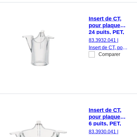
apyrogène/exempt
d’endotoxine, non
cytotoxique, 1
Insert de CT,
pièce(s)/blister
pour plaques
24 puits, PET,
transparent,
83.3932.041
|
taille des
Insert de CT, pour
pores : 0,4 µm
Comparer
plaques 24 puits,
membrane : PET,
transparent, taille
des pores : 0,4
µm, stérile,
apyrogène/exempt
d’endotoxine, non
cytotoxique, 1
Insert de CT,
pièce(s)/blister
pour plaques
6 puits, PET,
transparent,
83.3930.041
|
taille des