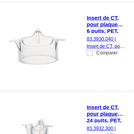
d’endotoxine, non
cytotoxique, 1
Insert de CT,
pièce(s)/blister
pour plaques
6 puits, PET,
translucide,
83.3930.040
|
taille des
Insert de CT, pour
pores : 0,4 µm
Comparer
plaques 6 puits,
membrane : PET,
translucide, taille
des pores : 0,4
µm, stérile,
apyrogène/exempt
d’endotoxine, non
cytotoxique, 1
Insert de CT,
pièce(s)/blister
pour plaques
24 puits, PET,
translucide,
83.3932.300
|
taille des