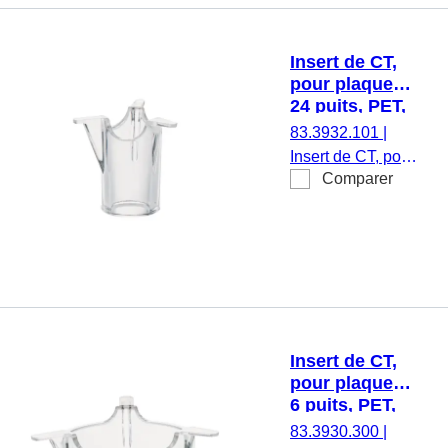
apyrogène/exempt
d’endotoxine, non
cytotoxique, 1
Insert de CT,
pièce(s)/blister
pour plaques
24 puits, PET,
transparent,
83.3932.101
|
taille des
Insert de CT, pour
pores : 1 µm
Comparer
plaques 24 puits,
membrane : PET,
transparent, taille
des pores : 1 µm,
stérile,
apyrogène/exempt
d’endotoxine, non
cytotoxique, 1
Insert de CT,
pièce(s)/blister
pour plaques
6 puits, PET,
translucide,
83.3930.300
|