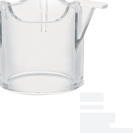
pores : 0,4
µm
Insert de CT, pour
plaques 12 puits,
membrane : PET,
transparent, taille des
pores : 0,4 µm, stérile,
apyrogène/exempt
d’endotoxine, non
cytotoxique, 1
pièce(s)/blister