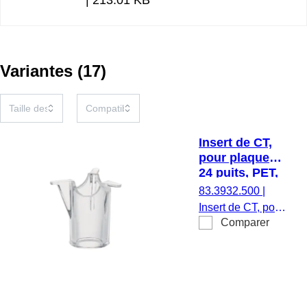
Variantes
(
17
)
Insert de CT,
pour plaques
24 puits, PET,
translucide,
83.3932.500
|
taille des
Insert de CT, pour
pores : 5 µm
Comparer
plaques 24 puits,
membrane : PET,
translucide, taille
des pores : 5 µm,
stérile,
apyrogène/exempt