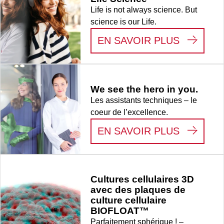
Life is not always science. But
science is our Life.
:
LIFE S
EN SAVOIR PLUS
We see the hero in you.
Les assistants techniques – le
coeur de l’excellence.
:
WE SEE
EN SAVOIR PLUS
Cultures cellulaires 3D
avec des plaques de
culture cellulaire
BIOFLOAT™
Parfaitement sphérique ! –