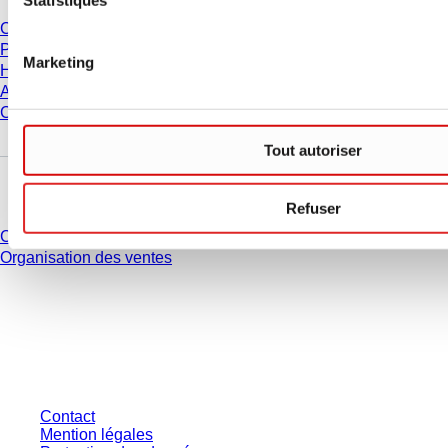
Carrière
Présentation
Marketing
Historique
Achats et logistique
Code de Conduite
Tout autoriser
Avez-vous des questions ?
Refuser
Contact
Organisation des ventes
* Les prix affichés sont des prix catalogue pour les utilisateurs non
connectés et sans conditions négociées individuellement. Les prix
s'entendent hors taxe légale de votre juridiction et hors frais de livraison
éventuels, sauf indication contraire.
Contact
Mention légales