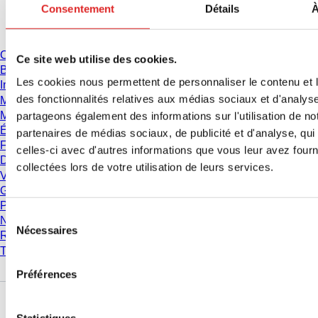
Consentement
Détails
À
Téléchargement
Catalogue
Ce site web utilise des cookies.
Brochures
Les cookies nous permettent de personnaliser le contenu et l
Informations utilisateur
des fonctionnalités relatives aux médias sociaux et d'analyse
Mode d'emploi
Manuels d'instructions
partageons également des informations sur l'utilisation de no
Études
partenaires de médias sociaux, de publicité et d'analyse, qu
Fiche de données de sécurité
celles-ci avec d'autres informations que vous leur avez fourni
Déclarations de conformité
collectées lors de votre utilisation de leurs services.
Vidéos
Gestion de la Qualité
Propriétés des matériaux
Sélection
Niveaux de pureté
Nécessaires
du
Résistance chimique
consentement
Tubes SARSTEDT de cryoconservation
Préférences
Entreprise et carrière
Statistiques