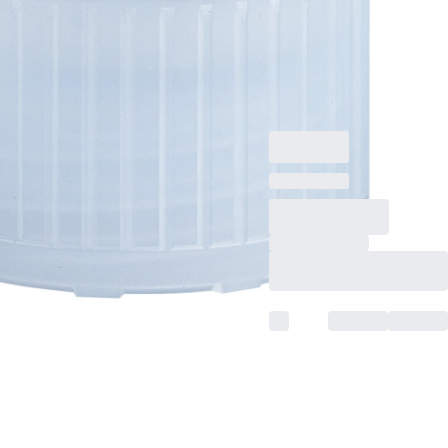
Bouchon à vis
d’archivage, bleu clair,
compatible avec tubes
Ø 15,3 mm, 1 000
pièce(s)/sachet