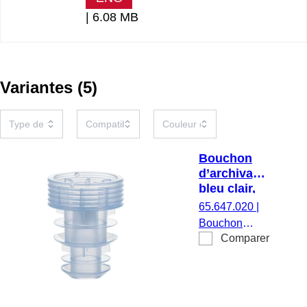
|
6.08 MB
Variantes
(
5
)
Bouchon
d’archivage,
bleu clair,
compatible
65.647.020
|
avec S-
Bouchon
Monovette®,
Comparer
d’archivage,
tubes Ø 13-
avec filtre, bleu
16 mm
clair,
compatible
avec S-