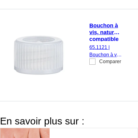
Bouchon à
vis, naturel,
compatible
avec tubes
65.1121
|
Ø 11,5 mm
Bouchon à vis,
Comparer
naturel,
compatible
avec tubes Ø
11,5 mm,
1 000
pièce(s)/sachet
En savoir plus sur :