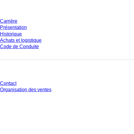
Entreprise et carrière
Carrière
Présentation
Historique
Achats et logistique
Code de Conduite
Avez-vous des questions ?
Contact
Organisation des ventes
* Les prix affichés sont des prix catalogue pour les utilisateurs non
connectés et sans conditions négociées individuellement. Les prix
s'entendent hors taxe légale de votre juridiction et hors frais de livraison
éventuels, sauf indication contraire.