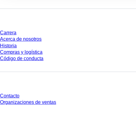
Empresa y carrera
Carrera
Acerca de nosotros
Historia
Compras y logística
Código de conducta
¿Tienes preguntas?
Contacto
Organizaciones de ventas
* Los precios mostrados son precios de lista para usuarios no conectados y
sin condiciones negociadas individualmente. Los precios no incluyen el
impuesto legal de su respectiva jurisdicción ni los posibles gastos de envío,
salvo indicación en contrario.