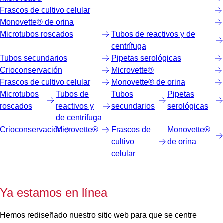
Frascos de cultivo celular
Monovette® de orina
Microtubos roscados
Tubos de reactivos y de
centrífuga
Tubos secundarios
Pipetas serológicas
Crioconservación
Microvette®
Frascos de cultivo celular
Monovette® de orina
Microtubos
Tubos de
Tubos
Pipetas
roscados
reactivos y
secundarios
serológicas
de centrífuga
Crioconservación
Microvette®
Frascos de
Monovette®
cultivo
de orina
celular
Ya estamos en línea
Hemos rediseñado nuestro sitio web para que se centre