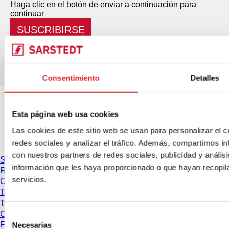
Haga clic en el botón de enviar a continuación para
continuar
SUSCRIBIRSE
Consentimiento
Detalles
Esta página web usa cookies
Las cookies de este sitio web se usan para personalizar el c
Servicios
redes sociales y analizar el tráfico. Además, compartimos in
con nuestros partners de redes sociales, publicidad y análi
Servicios & Soporte
información que les haya proporcionado o que hayan recopil
Recomendaciones de centrifugación
servicios.
Conversión de la FCR
Tablas de compatibilidad Placas PCR
Tablas de compatibilidad Puntas de pipeta
Certificados de lote
Selección
Ferias y Congresos
Necesarias
de