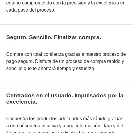
so
equipo comprometido con la precisión y la excelencia en
d
cada paso del proceso.
au
in
pa
Seguro. Sencillo. Finalizar compra.
la
d
di
Compra con total confianza gracias a nuestro proceso de
Nu
pago seguro. Disfruta de un proceso de compra rápido y
si
sencillo que te ahorrará tiempo y esfuerzo.
mo
y
fl
se
Centrados en el usuario. Impulsados por la
excelencia.
in
a
la
Encuentra los productos adecuados más rápido gracias
pe
a una búsqueda intuitiva y a una información clara y útil.
e
Nuestras soluciones están diseñadas para ayudarte,