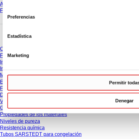
Aprendizaje electrónico
consentimiento
FAQ
Preferencias
Descarga
Estadística
Catálogo
Marketing
Folletos
Información del usuario
Instrucciones de uso
Manuales de instrucciones
Estudios
Permitir toda
Ficha de seguridad
Declaraciones de conformidad
Denegar
Vídeos
Gestión de calidad
Propiedades de los materiales
Niveles de pureza
Resistencia química
Tubos SARSTEDT para congelación