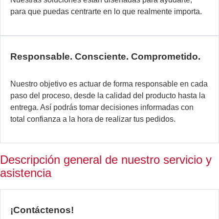
la
para que puedas centrarte en lo que realmente importa.
es
d
la
ex
Responsable. Consciente. Comprometido.
se
ad
Nuestro objetivo es actuar de forma responsable en cada
ex
paso del proceso, desde la calidad del producto hasta la
a
entrega. Así podrás tomar decisiones informadas con
su
total confianza a la hora de realizar tus pedidos.
pr
y
ti
Descripción general de nuestro servicio y
c
asistencia
ob
al
no
la
¡Contáctenos!
ca