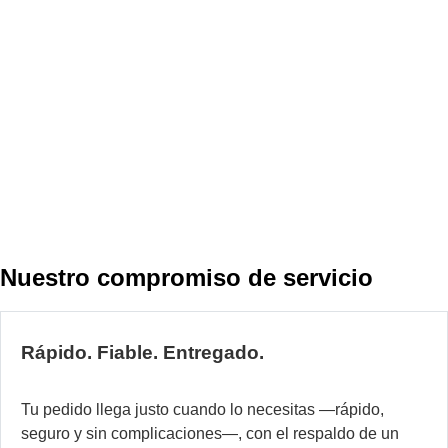
s
p
la
a
d
l
D
h
m
Nuestro compromiso de servicio
d
2
añ
Rápido. Fiable. Entregado.
de
fa
y
Tu pedido llega justo cuando lo necesitas —rápido,
co
seguro y sin complicaciones—, con el respaldo de un