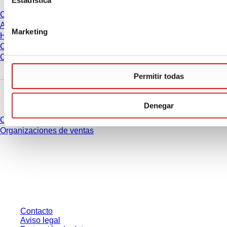
Carrera
Acerca de nosotros
Marketing
Historia
Compras y logística
Código de conducta
Permitir todas
¿Tienes preguntas?
Denegar
Contacto
Organizaciones de ventas
* Los precios mostrados son precios de lista para usuarios no conectados y
sin condiciones negociadas individualmente. Los precios no incluyen el
impuesto legal de su respectiva jurisdicción ni los posibles gastos de envío,
salvo indicación en contrario.
Contacto
Aviso legal