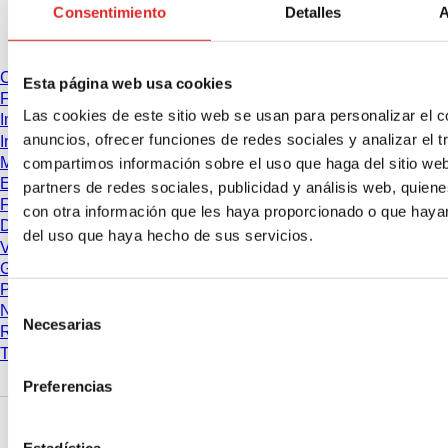
Consentimiento
Detalles
A
Descarga
Catálogo
Esta página web usa cookies
Folletos
Las cookies de este sitio web se usan para personalizar el c
Información del usuario
anuncios, ofrecer funciones de redes sociales y analizar el t
Instrucciones de uso
Manuales de instrucciones
compartimos información sobre el uso que haga del sitio we
Estudios
partners de redes sociales, publicidad y análisis web, quie
Ficha de seguridad
con otra información que les haya proporcionado o que hayan
Declaraciones de conformidad
del uso que haya hecho de sus servicios.
Vídeos
Gestión de calidad
Propiedades de los materiales
Selección
Niveles de pureza
Necesarias
de
Resistencia química
consentimiento
Tubos SARSTEDT para congelación
Preferencias
Empresa y carrera
Estadística