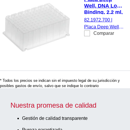
Chemagic™
Well, DNA Low
Prime™, STARlet,
Binding, 2.2 ml,
MultiMACS M96
PCR
82.1972.700
|
Separator,
Performance
Placa Deep Well,
CleanNA
Tested, PP
Comparar
DNA Low Binding,
CleanXtract 96,
96 pocillos, 2,2 ml,
cuña cónica, sin
compatible con
etiqueta, PCR
KingFisher™
Performance
Flex/Duo
Tested, material:
Prime/Presto/Apex,
PP, Cavidades
Bio Sprint 96,
cuadradas, 4
* Todos los precios se indican sin el impuesto legal de su jurisdicción y
Chemagic™
posibles gastos de envío, salvo que se indique lo contrario
unidades/bolsa
Prime™, STARlet,
MultiMACS M96
Separator,
Nuestra promesa de calidad
CleanNA
CleanXtract 96,
Gestión de calidad transparente
cuña cónica, sin
Pureza garantizada