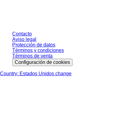
sin condiciones negociadas individualmente. Los precios no incluyen el
impuesto legal de su respectiva jurisdicción ni los posibles gastos de envío,
salvo indicación en contrario.
Contacto
Aviso legal
Protección de datos
Términos y condiciones
Términos de venta
Configuración de cookies
Country: Estados Unidos change