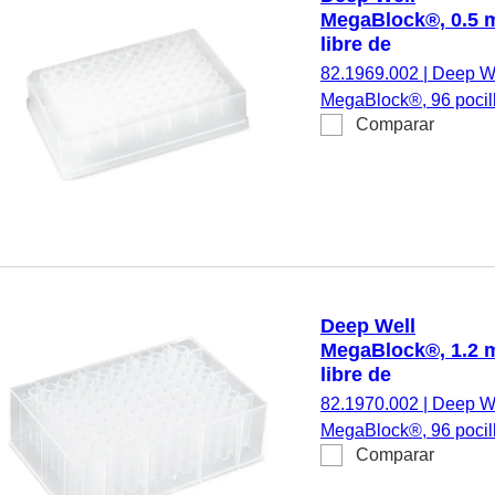
MegaBlock®, 0.5 m
libre de
ADN/ADNasa/ARN
82.1969.002
|
Deep W
libre de
MegaBlock®, 96 pocil
pirógenos/endotox
Comparar
0,5 ml, fondo redondo,
PP
de ADN/ADNasa/ARN
libre de
pirógenos/endotoxina
material: PP, estándar
SLAS, Cavidades red
7 unidades/bolsa
Deep Well
MegaBlock®, 1.2 m
libre de
ADN/ADNasa/ARN
82.1970.002
|
Deep W
libre de
MegaBlock®, 96 pocil
pirógenos/endotox
Comparar
1,2 ml, fondo redondo,
PS
de ADN/ADNasa/ARN