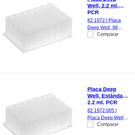
Well, 2.2 ml,
PCR
Performance
82.1972
|
Placa
Tested, PP
Deep Well, 96
Comparar
pocillos, 2,2 ml,
compatible con
KingFisher™
Flex/Duo
Prime/Presto/Apex,
Bio Sprint 96,
Chemagic™
Prime™, STARlet,
Placa Deep
MultiMACS M96
Well, Estándar,
Separator,
2.2 ml, PCR
CleanNA
Performance
82.1972.005
|
CleanXtract 96,
Tested, estéril,
Placa Deep Well,
cuña cónica, PCR
PP
Comparar
Estándar, 96
Performance
pocillos, 2,2 ml,