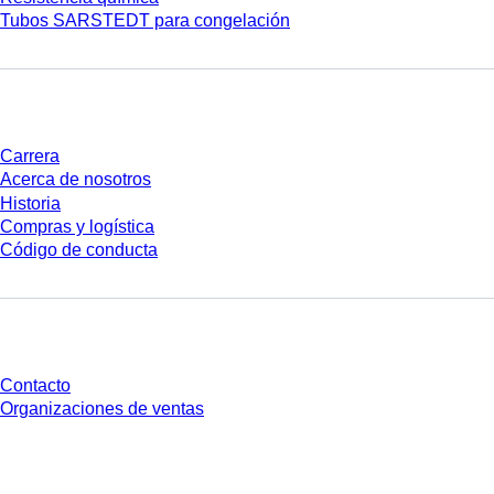
Tubos SARSTEDT para congelación
Empresa y carrera
Carrera
Acerca de nosotros
Historia
Compras y logística
Código de conducta
¿Tienes preguntas?
Contacto
Organizaciones de ventas
* Los precios mostrados son precios de lista para usuarios no conectados y
sin condiciones negociadas individualmente. Los precios no incluyen el
impuesto legal de su respectiva jurisdicción ni los posibles gastos de envío,