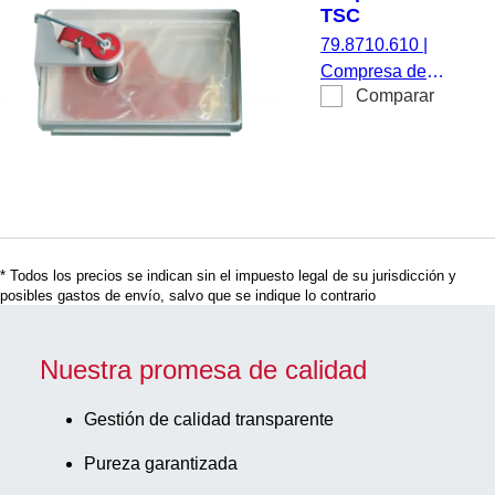
TSC
79.8710.610
|
Compresa de
Comparar
adaptación
TSC, Compresa
de gel de
repuesto para la
descongelación
de células
madre
* Todos los precios se indican sin el impuesto legal de su jurisdicción y
sanguíneas
posibles gastos de envío, salvo que se indique lo contrario
crioconservadas
en SAHARA-
TSC
Nuestra promesa de calidad
Gestión de calidad transparente
Pureza garantizada