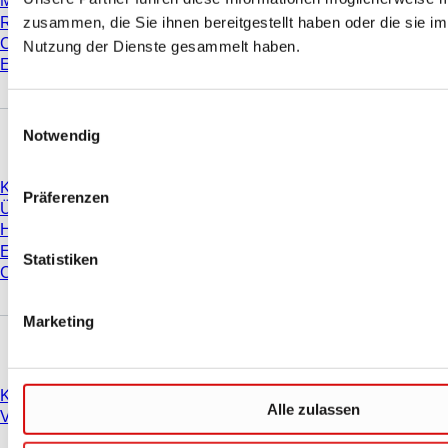
Materialeigenschaften
zusammen, die Sie ihnen bereitgestellt haben oder die sie i
Reinheitsgrade
Chemikalienbeständigkeit
Nutzung der Dienste gesammelt haben.
Einfrieren von SARSTEDT-Röhren
Einwilligungsauswahl
Unternehmen und Karriere
Notwendig
Karriere
Präferenzen
Über uns
Historie
Einkauf und Logistik
Statistiken
Compliance
Marketing
Sie haben Fragen?
Kontakt
Alle zulassen
Vertriebsorganisationen