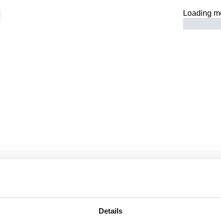
Loading m
Seite nicht gef
ZURÜCK ZUR HOMEPAGE
Details