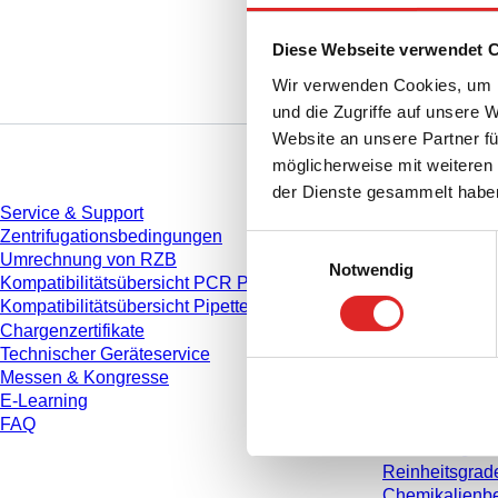
Diese Webseite verwendet 
Wir verwenden Cookies, um I
und die Zugriffe auf unsere 
Website an unsere Partner fü
Service
Download
möglicherweise mit weiteren
der Dienste gesammelt habe
Service & Support
Katalog
Zentrifugationsbedingungen
Broschüren
Einwilligungsauswahl
Umrechnung von RZB
Anwenderinfo
Notwendig
Kompatibilitätsübersicht PCR Platten
Gebrauchshin
Kompatibilitätsübersicht Pipettenspitzen
Bedienungsan
Chargenzertifikate
Studien
Technischer Geräteservice
Sicherheitsdat
Messen & Kongresse
Konformitätse
E-Learning
Videos
FAQ
Qualitätsman
Materialeigen
Reinheitsgrad
Chemikalienbe