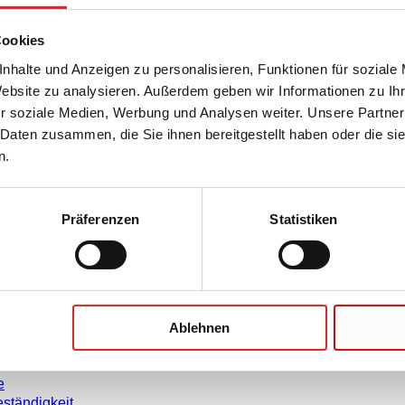
Cookies
nhalte und Anzeigen zu personalisieren, Funktionen für soziale
Website zu analysieren. Außerdem geben wir Informationen zu I
r soziale Medien, Werbung und Analysen weiter. Unsere Partner
Unternehmen und Karrier
 Daten zusammen, die Sie ihnen bereitgestellt haben oder die s
n.
Karriere
Über uns
rmationen
Historie
Präferenzen
Statistiken
weise
Einkauf und Logistik
leitungen
Compliance
enblätter
rklärungen
Ablehnen
agement
schaften
e
ständigkeit