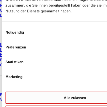
Materialeigenschaften
zusammen, die Sie ihnen bereitgestellt haben oder die sie i
Reinheitsgrade
Chemikalienbeständigkeit
Nutzung der Dienste gesammelt haben.
Einfrieren von SARSTEDT-Röhren
Einwilligungsauswahl
Unternehmen und Karriere
Notwendig
Karriere
Präferenzen
Über uns
Historie
Einkauf und Logistik
Statistiken
Compliance
Marketing
Sie haben Fragen?
Kontakt
Alle zulassen
Vertriebsorganisationen