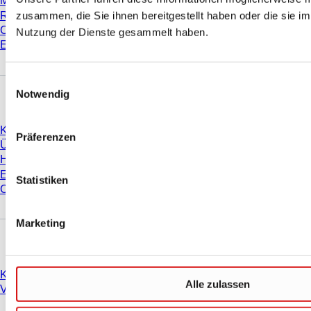
Materialeigenschaften
zusammen, die Sie ihnen bereitgestellt haben oder die sie i
Reinheitsgrade
Chemikalienbeständigkeit
Nutzung der Dienste gesammelt haben.
Einfrieren von SARSTEDT-Röhren
Einwilligungsauswahl
Unternehmen und Karriere
Notwendig
Karriere
Präferenzen
Über uns
Historie
Einkauf und Logistik
Statistiken
Compliance
Marketing
Sie haben Fragen?
Kontakt
Alle zulassen
Vertriebsorganisationen