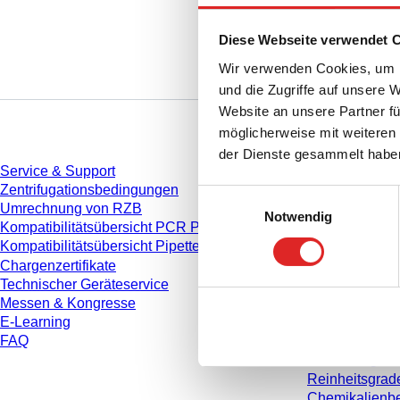
Diese Webseite verwendet 
Wir verwenden Cookies, um I
und die Zugriffe auf unsere 
Website an unsere Partner fü
Service
Download
möglicherweise mit weiteren
der Dienste gesammelt habe
Service & Support
Katalog
Zentrifugationsbedingungen
Broschüren
Einwilligungsauswahl
Umrechnung von RZB
Anwenderinfo
Notwendig
Kompatibilitätsübersicht PCR Platten
Gebrauchshin
Kompatibilitätsübersicht Pipettenspitzen
Bedienungsan
Chargenzertifikate
Studien
Technischer Geräteservice
Sicherheitsdat
Messen & Kongresse
Konformitätse
E-Learning
Videos
FAQ
Qualitätsman
Materialeigen
Reinheitsgrad
Chemikalienbe