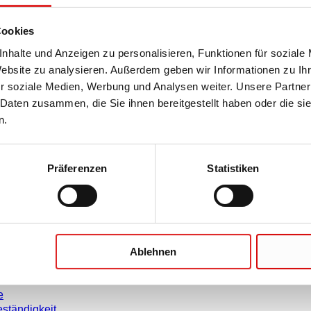
Cookies
nhalte und Anzeigen zu personalisieren, Funktionen für soziale
Website zu analysieren. Außerdem geben wir Informationen zu I
r soziale Medien, Werbung und Analysen weiter. Unsere Partner
Unternehmen und Karrier
 Daten zusammen, die Sie ihnen bereitgestellt haben oder die s
n.
Karriere
Über uns
rmationen
Historie
Präferenzen
Statistiken
weise
Einkauf und Logistik
leitungen
Compliance
enblätter
rklärungen
Ablehnen
agement
schaften
e
ständigkeit