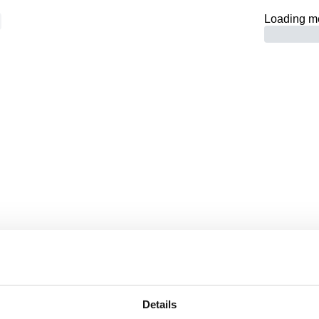
Loading m
Seite nicht gef
ZURÜCK ZUR HOMEPAGE
Details