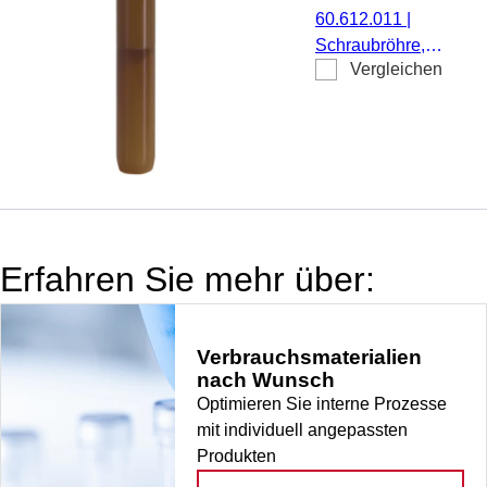
1.000 Stück/Karton
Zwischenboden
60.612.011
|
konisch,
Schraubröhre,
Röhrenboden
Vergleichen
Arbeitsvolumen: 5
gerundet, PP,
ml, (LxØ): 92 x
ohne
15,3 mm,
Verschluss, 100
Zwischenboden
Stück/Beutel
konisch,
Röhrenboden
gerundet, braun,
Material: PP, ohne
Erfahren Sie mehr über:
Verschluss, 100
Stück/Beutel,
1.000 Stück/Karton
Verbrauchsmaterialien
nach Wunsch
Optimieren Sie interne Prozesse
mit individuell angepassten
Produkten