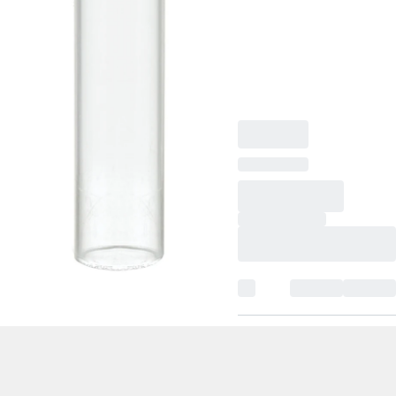
Röhrenboden flach,
transparent, Material:
PP, ohne Verschluss,
100 Stück/Beutel,
1.000 Stück/Karton