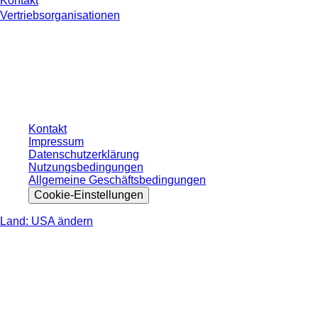
Kontakt
Vertriebsorganisationen
* Die angezeigten Preise sind Listenpreise für nicht angemeldete Nutzer und
ohne individuell vereinbarte Konditionen. Alle Preise verstehen sich zzgl. der
gesetzlichen Steuer Ihres jeweiligen Landes und ggf. Versandkosten, sofern
nicht anders angegeben.
Kontakt
Impressum
Datenschutzerklärung
Nutzungsbedingungen
Allgemeine Geschäftsbedingungen
Cookie-Einstellungen
Land: USA ändern