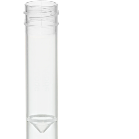
Schraubröh
3,5 ml, (LxØ
92 x 13 mm
Zwischenb
konisch,
Röhrenbod
flach, PP, 
Verschluss,
Stück /Beut
Schraubröhre,
Arbeitsvolumen: 3,5
ml, (LxØ): 92 x 13
mm, Zwischenboden
konisch,