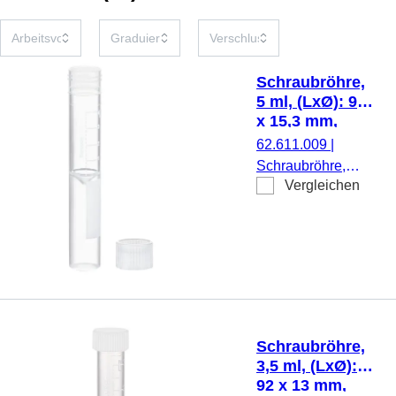
Schraubröhre,
5 ml, (LxØ): 92
x 15,3 mm,
Zwischenboden
62.611.009
|
konisch,
Schraubröhre,
Röhrenboden
Vergleichen
Arbeitsvolumen: 5
flach, PP,
ml, (LxØ): 92 x
Verschluss
15,3 mm,
beiliegend,
Zwischenboden
1.000
konisch,
Stück/Beutel
Röhrenboden
flach, transparent,
Material: PP, mit
Schraubröhre,
Druck,
3,5 ml, (LxØ):
Etikett/Druck:
92 x 13 mm,