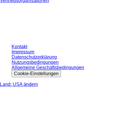
Vertriebsorganisationen
* Die angezeigten Preise sind Listenpreise für nicht angemeldete Nutzer und
ohne individuell vereinbarte Konditionen. Alle Preise verstehen sich zzgl. der
gesetzlichen Steuer Ihres jeweiligen Landes und ggf. Versandkosten, sofern
nicht anders angegeben.
Kontakt
Impressum
Datenschutzerklärung
Nutzungsbedingungen
Allgemeine Geschäftsbedingungen
Cookie-Einstellungen
Land: USA ändern