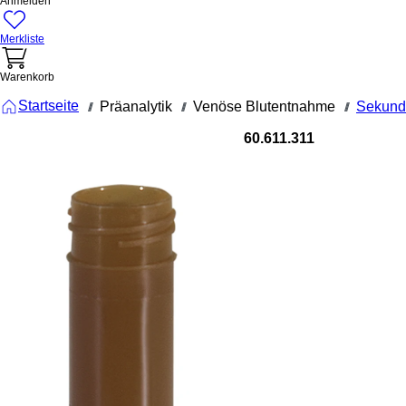
Anmelden
Merkliste
Warenkorb
Startseite
Präanalytik
Venöse Blutentnahme
Sekund
///
///
///
60.611.311
Schraubröh
5 ml, (LxØ):
x 15,3 mm,
Zwischenb
konisch,
Röhrenbod
flach, PP, 