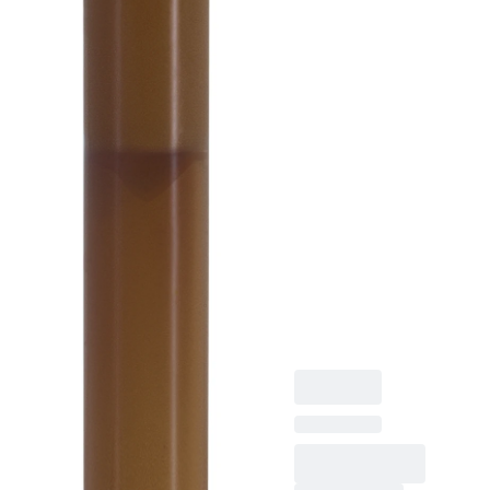
Verschluss,
Stück /Beut
Schraubröhre,
Arbeitsvolumen: 5 ml,
(LxØ): 92 x 15,3 mm,
Zwischenboden
konisch,
Röhrenboden flach,
braun, Material: PP,
ohne Verschluss, 100
Stück/Beutel, 1.000
Stück/Karton