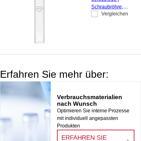
konisch,
Schraubröhre,
Röhrenboden
Vergleichen
Arbeitsvolumen:
flach, PP, ohne
3,5 ml, (LxØ): 92 x
Verschluss, 100
13 mm,
Stück/Beutel
Zwischenboden
konisch,
Röhrenboden
flach, transparent,
Material: PP, ohne
Erfahren Sie mehr über:
Verschluss, 100
Stück/Beutel,
1.000 Stück/Karton
Verbrauchsmaterialien
nach Wunsch
Optimieren Sie interne Prozesse
mit individuell angepassten
Produkten
ERFAHREN SIE