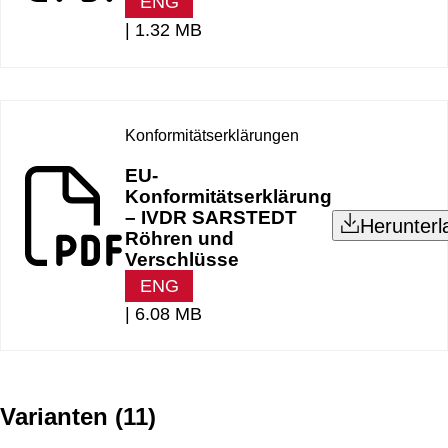
ENG
|
1.32 MB
Konformitätserklärungen
EU-
Konformitätserklärung
– IVDR SARSTEDT
Herunterl
Röhren und
Verschlüsse
ENG
|
6.08 MB
Varianten
(
11
)