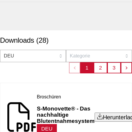
Downloads
(
28
)
1
2
3
Broschüren
S-Monovette® - Das
nachhaltige
Herunterla
Blutentnahmesystem
DEU