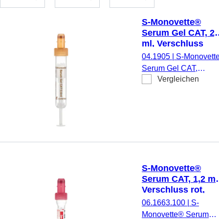
S-Monovette®
Serum Gel CAT, 2,
ml, Verschluss
braun, (LxØ): 65 x
04.1905
|
S-Monovett
13 mm, mit
Serum Gel CAT,
Kunststoffetikett
Vergleichen
Präparierung:
Gerinnungsaktivator /
Gel, 2,6 ml,
Membranschraubkapp
Verschluss braun,
Farbcode EU/ISO,
(LxØ) ohne Verschluss
65 x 13 mm, mit
S-Monovette®
Kunststoffetikett,
Serum CAT, 1,2 ml
Etikett/Druck:
Verschluss rot,
transparent/braun, 50
(LxØ): 66 x 8 mm,
06.1663.100
|
S-
Stück/Karton, steril
mit
Monovette® Serum