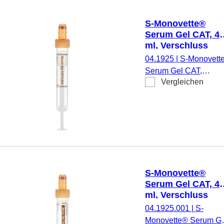
ohne Verschluss: 92 x
15 mm, mit
S-Monovette®
Papieretikett,
Serum Gel CAT, 4
Etikett/Druck: rot, 50
ml, Verschluss
Stück/Karton, steril
braun, (LxØ): 75 x
04.1925
|
S-Monovett
13 mm, mit
Serum Gel CAT,
Kunststoffetikett
Vergleichen
Präparierung:
Gerinnungsaktivator /
Gel, 4 ml,
Membranschraubkapp
Verschluss braun,
Farbcode EU/ISO,
(LxØ) ohne Verschluss
75 x 13 mm, mit
S-Monovette®
Kunststoffetikett,
Serum Gel CAT, 4
Etikett/Druck:
ml, Verschluss
transparent/braun, 50
braun, (LxØ): 75 x
04.1925.001
|
S-
Stück/Karton, steril
13 mm, mit
Monovette® Serum Ge