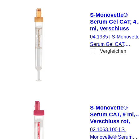
Farbcode EU/ISO,
(LxØ) ohne Verschluss
S-Monovette®
92 x 16 mm, mit
Serum Gel CAT, 4,
Papieretikett,
ml, Verschluss
Etikett/Druck: braun, 
braun, (LxØ): 90 x
04.1935
|
S-Monovett
Stück/Karton, steril
13 mm, mit
Serum Gel CAT,
Kunststoffetikett
Vergleichen
Präparierung:
Gerinnungsaktivator /
Gel, 4,9 ml,
Membranschraubkapp
Verschluss braun,
Farbcode EU/ISO,
(LxØ) ohne Verschluss
90 x 13 mm, mit
S-Monovette®
Kunststoffetikett,
Serum CAT, 9 ml,
Etikett/Druck:
Verschluss rot,
transparent/braun, 50
(LxØ): 92 x 16 mm
02.1063.100
|
S-
Stück/Karton, steril
mit Papieretikett
Monovette® Serum