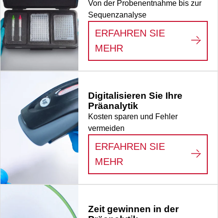
Von der Probenentnahme bis zur
Sequenzanalyse
ERFAHREN SIE
:
MISSION-READY M
MEHR
Digitalisieren Sie Ihre
Präanalytik
Kosten sparen und Fehler
vermeiden
ERFAHREN SIE
:
DIGITALISIEREN S
MEHR
Zeit gewinnen in der