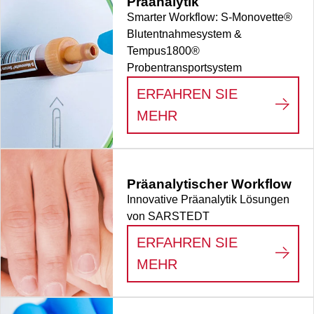
Präanalytik
Smarter Workflow: S-Monovette®
Blutentnahmesystem &
Tempus1800®
Probentransportsystem
ERFAHREN SIE
:
ZEIT GEWINNEN I
MEHR
Präanalytischer Workflow
Innovative Präanalytik Lösungen
von SARSTEDT
ERFAHREN SIE
:
PRÄANALYTISCHE
MEHR