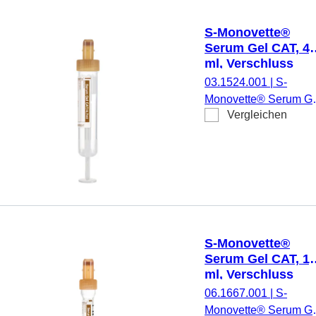
(LxØ) ohne Verschluss
65 x 13 mm, mit
S-Monovette®
Papieretikett,
Serum Gel CAT, 4,
Etikett/Druck: braun, 
ml, Verschluss
Stück/Karton, steril
braun, (LxØ): 75 x
03.1524.001
|
S-
15 mm, mit
Monovette® Serum Ge
Papieretikett
Vergleichen
CAT, Präparierung:
Gerinnungsaktivator /
Gel, 4,7 ml,
Membranschraubkapp
Verschluss braun,
Farbcode EU/ISO,
(LxØ) ohne Verschluss
75 x 15 mm, mit
S-Monovette®
Papieretikett,
Serum Gel CAT, 1,
Etikett/Druck: braun, 
ml, Verschluss
Stück/Karton, steril
braun, (LxØ): 66 x
06.1667.001
|
S-
mm, mit
Monovette® Serum Ge