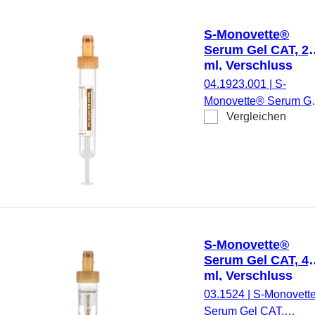
ohne Verschluss: 90 x
13 mm, mit
S-Monovette®
Papieretikett,
Serum Gel CAT, 2,
Etikett/Druck: rot, 50
ml, Verschluss
Stück/Karton, steril
braun, (LxØ): 75 x
04.1923.001
|
S-
13 mm, mit
Monovette® Serum Ge
Papieretikett
Vergleichen
CAT, Präparierung:
Gerinnungsaktivator /
Gel, 2,7 ml,
Membranschraubkapp
Verschluss braun,
Farbcode EU/ISO,
(LxØ) ohne Verschluss
75 x 13 mm, mit
S-Monovette®
Papieretikett,
Serum Gel CAT, 4,
Etikett/Druck: braun, 
ml, Verschluss
Stück/Karton, steril
braun, (LxØ): 75 x
03.1524
|
S-Monovett
15 mm, mit
Serum Gel CAT,