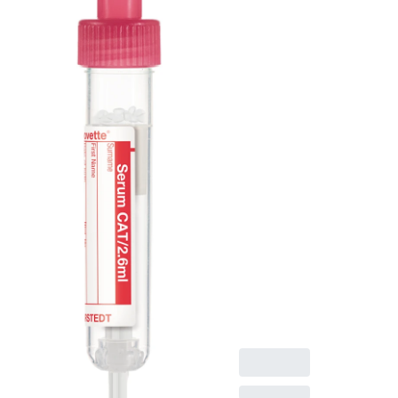
mit
Papieretiket
S-Monovette® Serum
CAT, Präparierung:
Gerinnungsaktivator,
2,6 ml,
Membranschraubkapp
Verschluss rot,
Farbcode ISO, (LxØ)
ohne Verschluss: 65 x
13 mm, mit
Papieretikett,
Etikett/Druck: rot, 50
Stück/Karton, steril