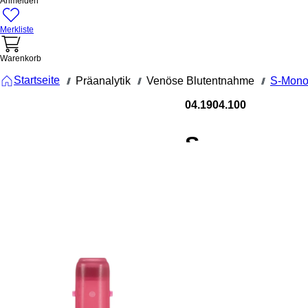
Anmelden
Merkliste
Warenkorb
Startseite
Präanalytik
Venöse Blutentnahme
S-Mono
///
///
///
04.1904.100
S-
Monovette
Serum CAT,
2,6 ml,
Verschluss
rot, (LxØ):
65 x 13 mm