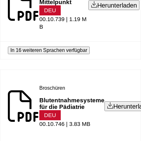
Mittelpunkt
Herunterladen
DEU
00.10.739 |
1.19 M
B
In 16 weiteren Sprachen verfügbar
Broschüren
Blutentnahmesysteme
Herunterl
für die Pädiatrie
DEU
00.10.746 |
3.83 MB