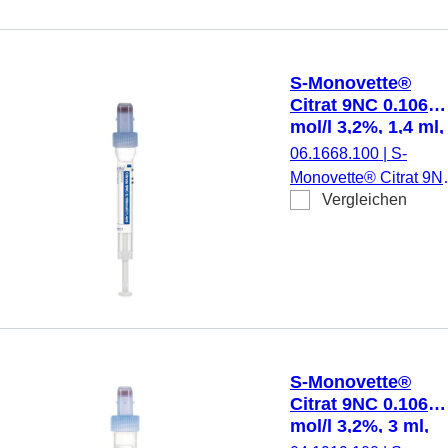
Farbcode ISO, (LxØ)
ohne Verschluss: 75 x
13 mm, mit
S-Monovette®
Papieretikett,
Citrat 9NC 0.106
Etikett/Druck: blau, 50
mol/l 3,2%, 1,4 ml,
Stück/Karton, steril
Verschluss blau,
06.1668.100
|
S-
(LxØ): 66 x 8 mm,
Monovette® Citrat 9N
mit
Vergleichen
0.106 mol/l 3,2%,
Kunststoffetikett
Präparierung: Citrat
9NC, 1,4 ml,
Membranschraubkapp
Verschluss blau,
Farbcode ISO, (LxØ)
ohne Verschluss: 66 x
mm, mit
S-Monovette®
Kunststoffetikett,
Citrat 9NC 0.106
Etikett/Druck: weiß/bl
mol/l 3,2%, 3 ml,
50 Stück/Karton, steril
Verschluss blau,