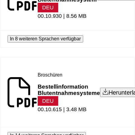
DEU
00.10.930 |
8.56 MB
In 8 weiteren Sprachen verfügbar
Broschüren
Bestellinformation
Herunterl
Blutentnahmesysteme
DEU
00.10.615 |
3.48 MB