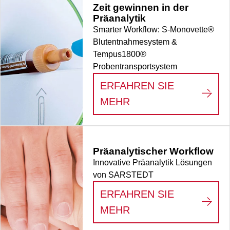
Zeit gewinnen in der
Präanalytik
Smarter Workflow: S-Monovette®
Blutentnahmesystem &
Tempus1800®
Probentransportsystem
ERFAHREN SIE
:
ZEIT GEWINNEN I
MEHR
Präanalytischer Workflow
Innovative Präanalytik Lösungen
von SARSTEDT
ERFAHREN SIE
:
PRÄANALYTISCHE
MEHR