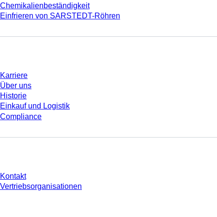
Chemikalienbeständigkeit
Einfrieren von SARSTEDT-Röhren
Unternehmen und Karriere
Karriere
Über uns
Historie
Einkauf und Logistik
Compliance
Sie haben Fragen?
Kontakt
Vertriebsorganisationen
* Die angezeigten Preise sind Listenpreise für nicht angemeldete Nutzer und
ohne individuell vereinbarte Konditionen. Alle Preise verstehen sich zzgl. der