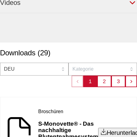
Videos
Downloads
(
29
)
1
2
3
Broschüren
S-Monovette® - Das
nachhaltige
Herunterla
Blutentnahmesystem