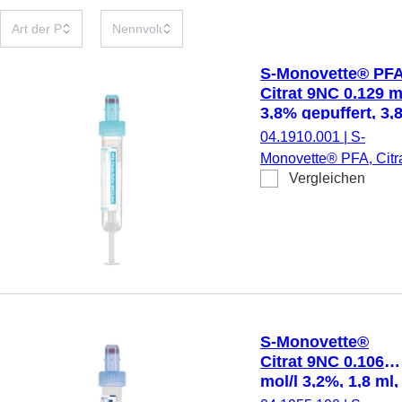
S-Monovette® PFA
Citrat 9NC 0.129 m
3,8% gepuffert, 3,8
Verschluss hellbla
04.1910.001
|
S-
(LxØ): 65 x 13 mm,
Monovette® PFA, Citr
Papieretikett
Vergleichen
9NC 0.129 mol/l 3,8%
gepuffert, Präparierung
Natriumcitrat/Zitronen
Puffer-Lösung, 3,8 ml,
Membranschraubkapp
Verschluss hellblau,
Farbcode ISO, (LxØ) 
Verschluss: 65 x 13 m
S-Monovette®
Papieretikett, Etikett/
Citrat 9NC 0.106
hellblau, 50 Stück/Kar
mol/l 3,2%, 1,8 ml,
steril
Verschluss blau,