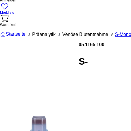
Anmelden
Merkliste
Warenkorb
Startseite
Präanalytik
Venöse Blutentnahme
S-Mono
///
///
///
05.1165.100
S-
Monovette
Citrat 9NC
0.106 mol /l
3,2%, 3 ml,
Verschluss
blau, (LxØ)