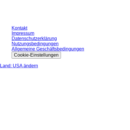
gesetzlichen Steuer Ihres jeweiligen Landes und ggf. Versandkosten, sofern
nicht anders angegeben.
Kontakt
Impressum
Datenschutzerklärung
Nutzungsbedingungen
Allgemeine Geschäftsbedingungen
Cookie-Einstellungen
Land: USA ändern