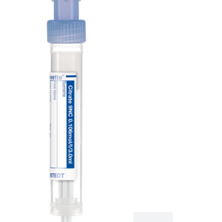
66 x 11 mm
mit
Papieretiket
S-Monovette® Citrat
9NC 0.106 mol/l
3,2%, Präparierung:
Citrat 9NC, 3 ml,
Membranschraubkapp
Verschluss blau,
Farbcode ISO, (LxØ)
ohne Verschluss: 66 x
11 mm, mit
Papieretikett,
Etikett/Druck: blau, 50
Stück/Karton, steril