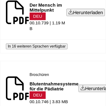
Der Mensch im
Mittelpunkt
Herunterladen
DEU
00.10.739 |
1.19 M
B
In 16 weiteren Sprachen verfügbar
Broschüren
Blutentnahmesysteme
Herunterl
für die Pädiatrie
DEU
00.10.746 |
3.83 MB