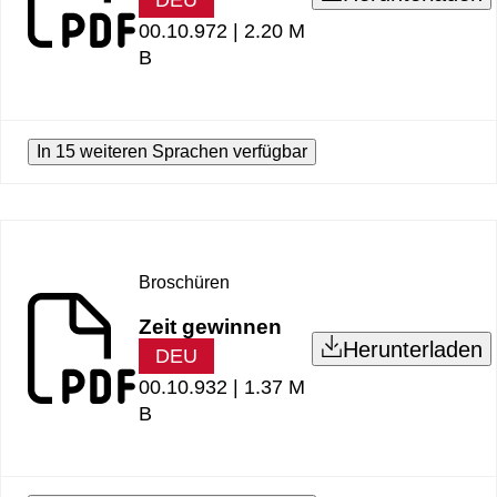
00.10.972 |
2.20 M
B
In 15 weiteren Sprachen verfügbar
Broschüren
Zeit gewinnen
Herunterladen
DEU
00.10.932 |
1.37 M
B