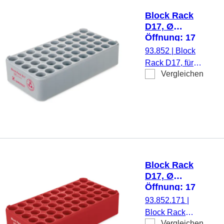
Block Rack
D17, Ø
Öffnung: 17
mm, 5 x 10,
93.852
|
Block
grau
Rack D17, für
Vergleichen
50 Gefäße, Ø
Öffnung: 17 mm,
Rastermaß: 5 x
10, grau,
Material:
recyceltes PP
Block Rack
D17, Ø
Öffnung: 17
mm, 5 x 10,
93.852.171
|
rot
Block Rack
Vergleichen