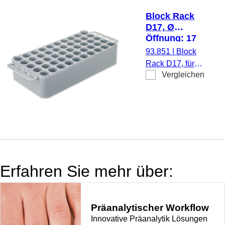
Block Rack
D17, Ø
Öffnung: 17
mm, 5 x 10,
93.851
|
Block
grau, mit
Rack D17, für
Griff
Vergleichen
50 Gefäße, Ø
Öffnung: 17 mm,
Rastermaß: 5 x
10, grau, mit
Griff, Material:
PP
Erfahren Sie mehr über:
Präanalytischer Workflow
Innovative Präanalytik Lösungen