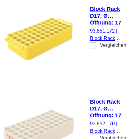
Block Rack
D17, Ø
Öffnung: 17
mm, 5 x 10,
93.851.172
|
gelb, mit Griff
Block Rack
Vergleichen
D17, für 50
Gefäße, Ø
Öffnung: 17 mm,
Rastermaß: 5 x
10, gelb, mit
Griff, Material:
PP
Block Rack
D17, Ø
Öffnung: 17
mm, 5 x 10,
93.852.170
|
cremeweiß
Block Rack
Vergleichen
D17, für 50