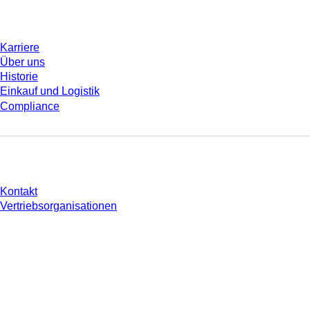
Unternehmen und Karriere
Karriere
Über uns
Historie
Einkauf und Logistik
Compliance
Sie haben Fragen?
Kontakt
Vertriebsorganisationen
* Die angezeigten Preise sind Listenpreise für nicht angemeldete Nutzer und
ohne individuell vereinbarte Konditionen. Alle Preise verstehen sich zzgl. der
gesetzlichen Steuer Ihres jeweiligen Landes und ggf. Versandkosten, sofern
nicht anders angegeben.