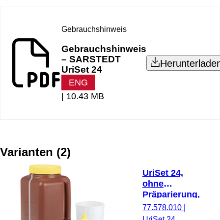
Gebrauchshinweis
Gebrauchshinweis
– SARSTEDT
Herunterlade
UriSet 24
ENG
|
10.43 MB
Varianten
(
2
)
UriSet 24,
ohne
Präparierung,
3 l, mit Urin-
77.578.010
|
Monovette®
UriSet 24,