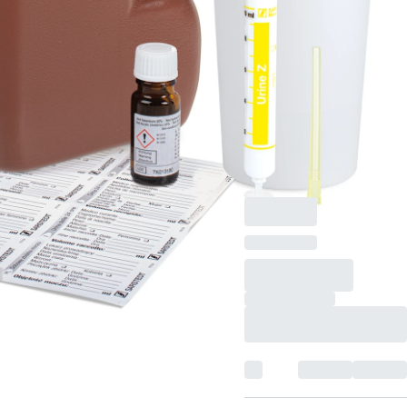
Öffnung: 83,5 mm, mit
Stabilisator, braun, mit
Lichtschutz, graduiert,
Material: PE,
Verschluss: grün, mit
Urin-Monovette®
10 ml, 30
Stück/Karton