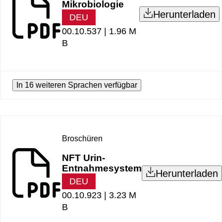
Mikrobiologie
Herunterladen
DEU
00.10.537 |
1.96 M
B
In 16 weiteren Sprachen verfügbar
Broschüren
NFT Urin-
Entnahmesystem
Herunterladen
DEU
00.10.923 |
3.23 M
B