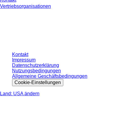
Vertriebsorganisationen
* Die angezeigten Preise sind Listenpreise für nicht angemeldete Nutzer und
ohne individuell vereinbarte Konditionen. Alle Preise verstehen sich zzgl. der
gesetzlichen Steuer Ihres jeweiligen Landes und ggf. Versandkosten, sofern
nicht anders angegeben.
Kontakt
Impressum
Datenschutzerklärung
Nutzungsbedingungen
Allgemeine Geschäftsbedingungen
Cookie-Einstellungen
Land: USA ändern