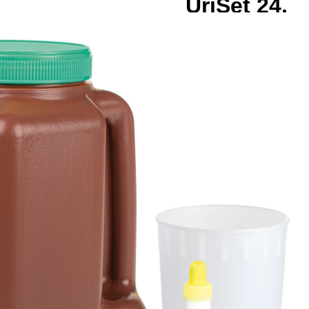
UriSet 24,
mit
Stabilisator
3 l, mit Urin
Monovette
10 ml,
braun, mit
Lichtschutz
graduiert
UriSet 24, Komplett-
Set für die optimale
24-Stunden-
Urinsammlung, max.
Arbeitsvolumen: 3 l, Ø