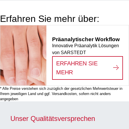
mm, mit
Stabilisator,
Erfahren Sie mehr über:
braun, mit
Lichtschutz,
graduiert,
Präanalytischer Workflow
Material: PE,
Innovative Präanalytik Lösungen
Verschluss: grün,
von SARSTEDT
mit
Transportgefäß 30
ERFAHREN SIE
ml, 30
:
PRÄANALYTISCHE
MEHR
Stück/Karton
* Alle Preise verstehen sich zuzüglich der gesetzlichen Mehrwertsteuer in
Ihrem jeweiligen Land und ggf. Versandkosten, sofern nicht anders
angegeben
Unser Qualitätsversprechen