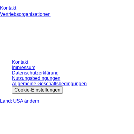
Kontakt
Vertriebsorganisationen
* Die angezeigten Preise sind Listenpreise für nicht angemeldete Nutzer und
ohne individuell vereinbarte Konditionen. Alle Preise verstehen sich zzgl. der
gesetzlichen Steuer Ihres jeweiligen Landes und ggf. Versandkosten, sofern
nicht anders angegeben.
Kontakt
Impressum
Datenschutzerklärung
Nutzungsbedingungen
Allgemeine Geschäftsbedingungen
Cookie-Einstellungen
Land: USA ändern