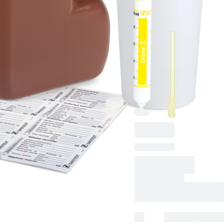
Öffnung: 83,5 mm,
ohne Präparierung,
braun, mit
Lichtschutz, graduiert,
Material: PE,
Verschluss: gelb, mit
Urin-Monovette®
10 ml, 30
Stück/Karton