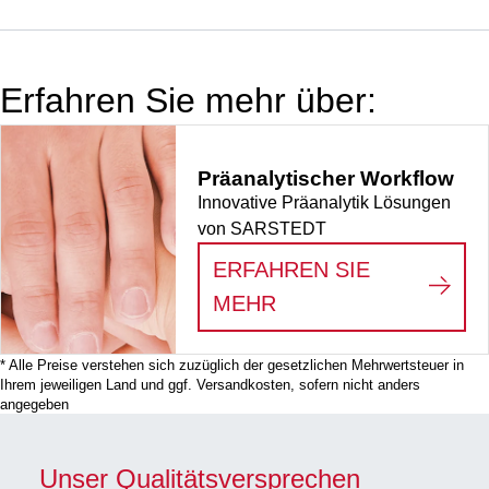
Stück/Karton
l, Ø Öffnung: 83,5
mm, mit
Stabilisator,
Erfahren Sie mehr über:
braun, mit
Lichtschutz,
graduiert,
Präanalytischer Workflow
Material: PE,
Innovative Präanalytik Lösungen
Verschluss: grün,
von SARSTEDT
mit
Transportgefäß 30
ERFAHREN SIE
ml, 30
:
PRÄANALYTISCHE
MEHR
Stück/Karton
* Alle Preise verstehen sich zuzüglich der gesetzlichen Mehrwertsteuer in
Ihrem jeweiligen Land und ggf. Versandkosten, sofern nicht anders
angegeben
Unser Qualitätsversprechen