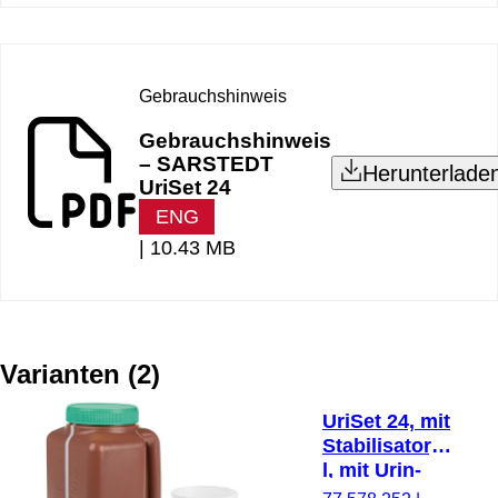
Gebrauchshinweis
Gebrauchshinweis
– SARSTEDT
Herunterlade
UriSet 24
ENG
|
10.43 MB
Varianten
(
2
)
UriSet 24, mit
Stabilisator, 3
l, mit Urin-
Monovette®