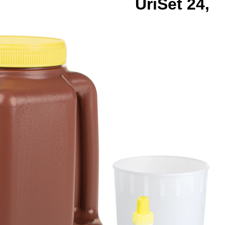
UriSet 24,
ohne
Präparierun
3 l, mit Urin
Monovette
10 ml, brau
mit
Lichtschutz
graduiert
UriSet 24, Komplett-
Set für die optimale
24-Stunden-
Urinsammlung, max.
Arbeitsvolumen: 3 l, Ø