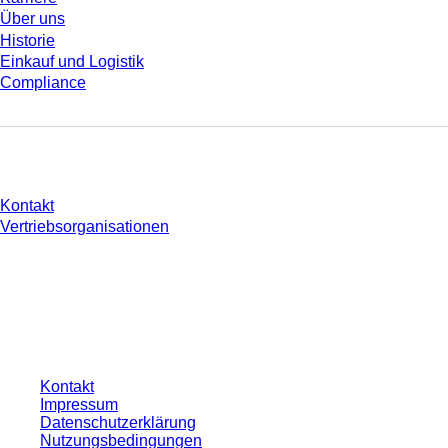
Über uns
Historie
Einkauf und Logistik
Compliance
Sie haben Fragen?
Kontakt
Vertriebsorganisationen
* Die angezeigten Preise sind Listenpreise für nicht angemeldete Nutzer und
ohne individuell vereinbarte Konditionen. Alle Preise verstehen sich zzgl. der
gesetzlichen Steuer Ihres jeweiligen Landes und ggf. Versandkosten, sofern
nicht anders angegeben.
Kontakt
Impressum
Datenschutzerklärung
Nutzungsbedingungen