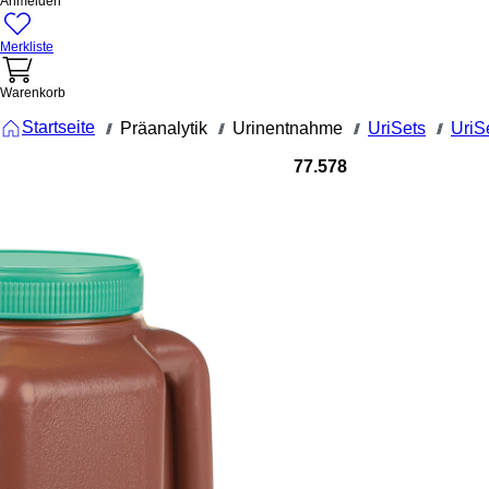
Anmelden
Merkliste
Warenkorb
Startseite
Präanalytik
Urinentnahme
UriSets
UriS
///
///
///
///
77.578
UriSet 24, m
Stabilisator
l, mit
Transportg
30 ml, brau
mit
Lichtschutz