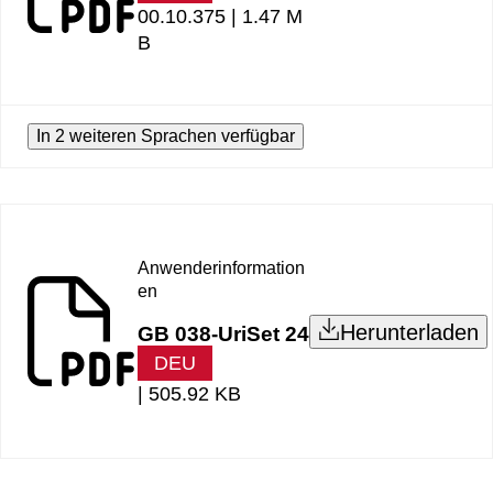
00.10.375 |
1.47 M
B
In 2 weiteren Sprachen verfügbar
Anwenderinformation
en
Herunterladen
GB 038-UriSet 24
DEU
|
505.92 KB