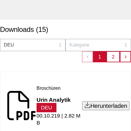
Downloads
(
15
)
1
2
Broschüren
Urin Analytik
Herunterladen
DEU
00.10.219 |
2.82 M
B