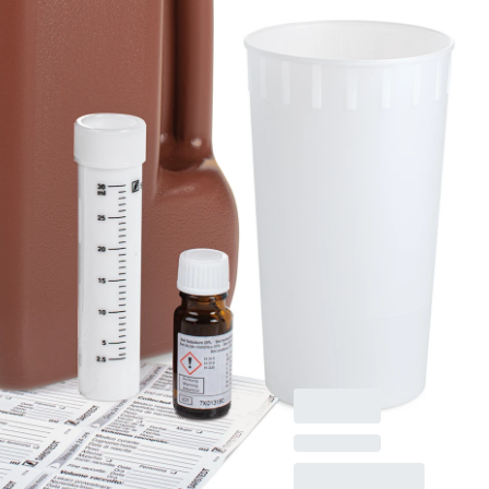
graduiert
UriSet 24, Komplett-
Set für die optimale
24-Stunden-
Urinsammlung, max.
Arbeitsvolumen: 3 l, Ø
Öffnung: 83,5 mm, mit
Stabilisator, braun, mit
Lichtschutz, graduiert,
Material: PE,
Verschluss: grün, mit
Transportgefäß 30 ml,
30 Stück/Karton