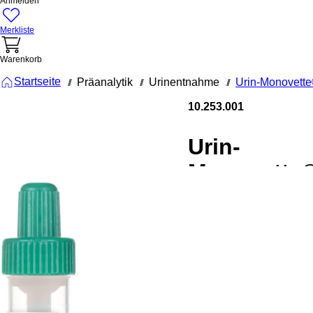
Anmelden
Merkliste
Warenkorb
Startseite
Präanalytik
Urinentnahme
Urin-Monovett
///
///
///
10.253.001
Urin-
Monovette®
Borsäure, 1
ml,
Verschluss
grün, (LxØ)
102 x 15