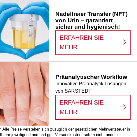
Entnahmespitze, mit
Nadelfreier Transfer (NFT)
Kunststoffetikett,
von Urin – garantiert
steril, 1 Stück/Blister
sicher und hygienisch!
ERFAHREN SIE
:
NADELFREIER TRA
MEHR
Präanalytischer Workflow
Innovative Präanalytik Lösungen
von SARSTEDT
ERFAHREN SIE
:
PRÄANALYTISCHE
MEHR
* Alle Preise verstehen sich zuzüglich der gesetzlichen Mehrwertsteuer in
Ihrem jeweiligen Land und ggf. Versandkosten, sofern nicht anders