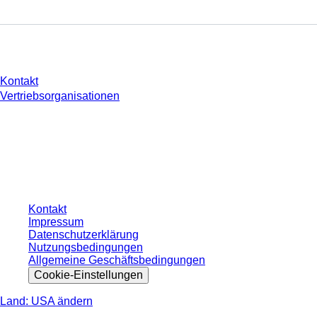
Sie haben Fragen?
Kontakt
Vertriebsorganisationen
* Die angezeigten Preise sind Listenpreise für nicht angemeldete Nutzer und
ohne individuell vereinbarte Konditionen. Alle Preise verstehen sich zzgl. der
gesetzlichen Steuer Ihres jeweiligen Landes und ggf. Versandkosten, sofern
nicht anders angegeben.
Kontakt
Impressum
Datenschutzerklärung
Nutzungsbedingungen
Allgemeine Geschäftsbedingungen
Cookie-Einstellungen
Land: USA ändern