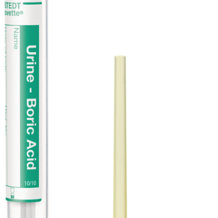
mm, 64
Stück
/Beutel
Urin-Monovette®,
Borsäure,
Nennvolumen: 10 ml,
Borsäure,
Urinprobenröhrchen,
(LxØ): 102 x 15 mm,
transparent, Material:
PP, Luer-
Schraubkappe,
Verschluss grün, inkl.
Entnahmespitze, mit
Papieretikett, 64
Stück/Beutel