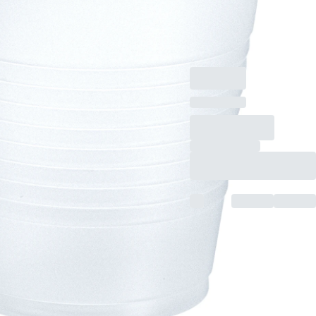
ml, (ØxH): 73 x 67
mm, weiß, Material:
PS