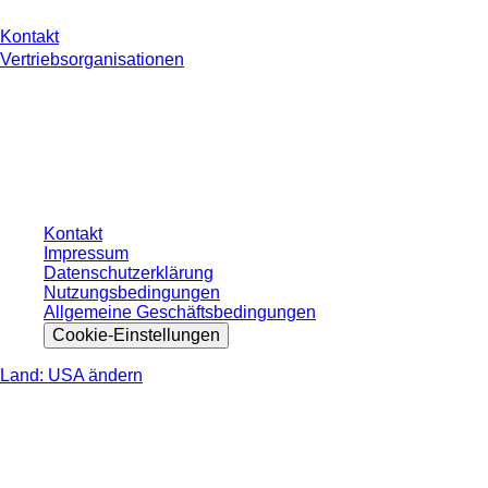
Kontakt
Vertriebsorganisationen
* Die angezeigten Preise sind Listenpreise für nicht angemeldete Nutzer und
ohne individuell vereinbarte Konditionen. Alle Preise verstehen sich zzgl. der
gesetzlichen Steuer Ihres jeweiligen Landes und ggf. Versandkosten, sofern
nicht anders angegeben.
Kontakt
Impressum
Datenschutzerklärung
Nutzungsbedingungen
Allgemeine Geschäftsbedingungen
Cookie-Einstellungen
Land: USA ändern