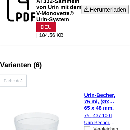
AI 332-Sammeln
von Urin mit dem
Herunterladen
V-Monovette®
Urin-System
DEU
|
184.56 KB
Varianten
(
6
)
Urin-Becher,
75 ml, (ØxH):
65 x 48 mm,
PP,
75.1437.100
|
transparent
Urin-Becher,
Vergleichen
max.