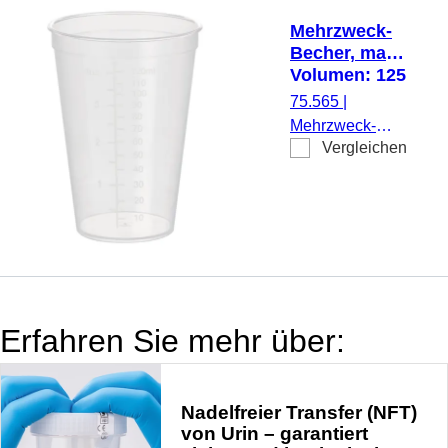
Mehrzweck-
Becher, max.
Volumen: 125
ml, (LxØ): 85
75.565
|
x 62 mm,
Mehrzweck-
graduiert, PP,
Vergleichen
Becher, max.
transparent
Volumen: 125
ml, (LxØ): 85 x
62 mm, Ø
Öffnung: 62 mm,
transparent,
graduiert,
Material: PP, 50
Erfahren Sie mehr über:
Stück/Beutel
Nadelfreier Transfer (NFT)
von Urin – garantiert