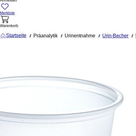
Anmelden
Merkliste
Warenkorb
Startseite
Präanalytik
Urinentnahme
Urin-Becher
///
///
///
///
75.560.901
Urin-
Becher, 148
ml, (ØxH):
73 x 67
mm, PS,
weiß
Urin-Becher, max.
Arbeitsvolumen: 148