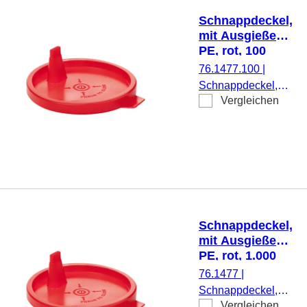
graduiert, Material:
Schnappdeckel,
PP, 50 Stück/Beutel
mit Ausgießer,
PE, rot, 100
Stück/Beutel
76.1477.100
|
Schnappdeckel,
Vergleichen
mit Ausgießer,
passend für 125 ml
Becher 75.1355,
Material: PE, rot,
100 Stück/Beutel
Schnappdeckel,
mit Ausgießer,
PE, rot, 1.000
Stück/Beutel
76.1477
|
Schnappdeckel,
Vergleichen
mit Ausgießer,