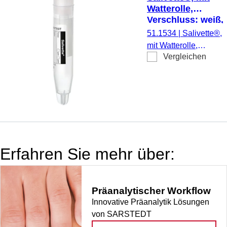
Watterolle,
Verschluss: weiß,
mit Papieretikett
51.1534
|
Salivette®,
mit Watterolle,
Vergleichen
Verschluss: weiß, mit
Papieretikett,
Etikett/Druck:
weiß/schwarz, zur
Speicheluntersuchung
100 Stück/Beutel
Erfahren Sie mehr über:
Präanalytischer Workflow
Innovative Präanalytik Lösungen
von SARSTEDT