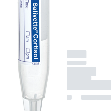
Verschluss: blau, mit
Papieretikett,
Etikett/Druck:
weiß/blau, zur
Cortisol-Bestimmung
aus Speichel, 100
Stück/Beutel