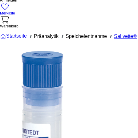
Anmelden
Merkliste
Warenkorb
Startseite
Präanalytik
Speichelentnahme
Salivette®
///
///
///
51.1534.500
Salivette®
Cortisol, mi
Kunstfaserr
Verschluss
blau, mit
Papieretiket
Salivette® Cortisol,
mit Kunstfaserrolle,