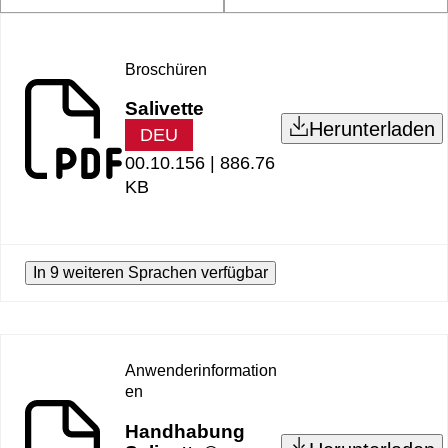
Broschüren
Salivette
Herunterladen
DEU
00.10.156 |
886.76
KB
In 9 weiteren Sprachen verfügbar
Anwenderinformation
en
Handhabung