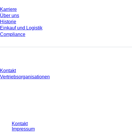
Karriere
Über uns
Historie
Einkauf und Logistik
Compliance
Sie haben Fragen?
Kontakt
Vertriebsorganisationen
* Die angezeigten Preise sind Listenpreise für nicht angemeldete Nutzer und
ohne individuell vereinbarte Konditionen. Alle Preise verstehen sich zzgl. der
gesetzlichen Steuer Ihres jeweiligen Landes und ggf. Versandkosten, sofern
nicht anders angegeben.
Kontakt
Impressum