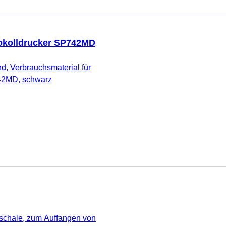
tokolldrucker SP742MD
d, Verbrauchsmaterial für
742MD, schwarz
schale, zum Auffangen von