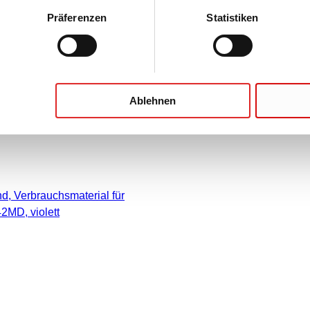
Systemtests beim SAHARA-III und bei
Präferenzen
Statistiken
Ablehnen
d, Verbrauchsmaterial für
2MD, violett