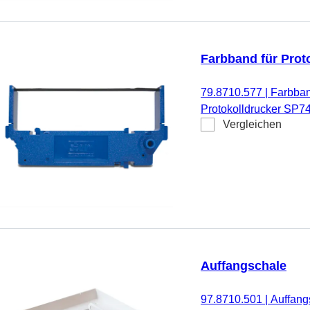
Farbband für Pro
79.8710.577
|
Farbban
Protokolldrucker SP
Vergleichen
Auffangschale
97.8710.501
|
Auffang