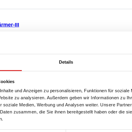
rmer-III
nfusionswärmer-III, zum Erwärmen von
ben, Instrumenten und Kontrastmittel im
Details
Cookies
nhalte und Anzeigen zu personalisieren, Funktionen für soziale
Website zu analysieren. Außerdem geben wir Informationen zu I
r soziale Medien, Werbung und Analysen weiter. Unsere Partner
 Daten zusammen, die Sie ihnen bereitgestellt haben oder die s
ucker
n.
rotokolldrucker, zur Dokumentation von