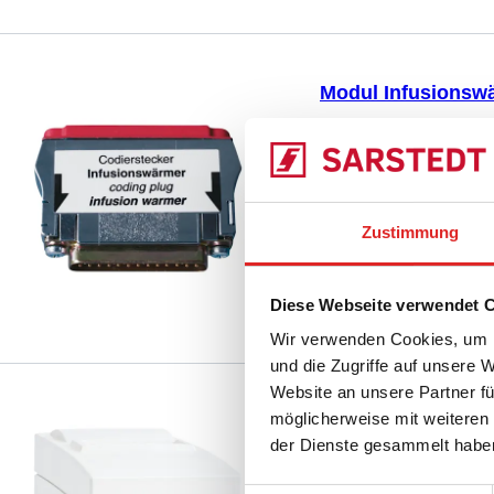
Modul Infusionswä
97.8710.550
|
Modul I
Infusionslösungen, Tu
Vergleichen
SAHARA-III
Zustimmung
Diese Webseite verwendet 
Wir verwenden Cookies, um I
und die Zugriffe auf unsere 
Website an unsere Partner fü
möglicherweise mit weiteren
Modul Protokolldr
der Dienste gesammelt habe
97.8710.570
|
Modul P