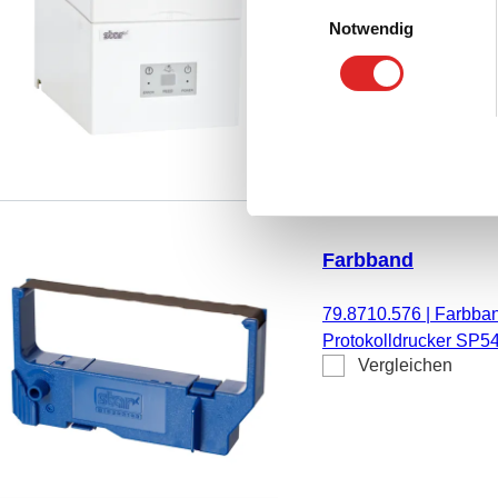
Einwilligungsauswahl
Auftauvorgängen und 
Notwendig
Vergleichen
SAHARA-TSC
Farbband
79.8710.576
|
Farbban
Protokolldrucker SP54
Vergleichen