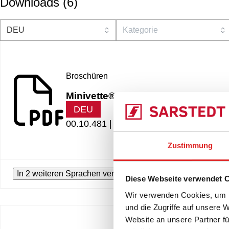
Downloads
(
6
)
Broschüren
Minivette® POCT
DEU
00.10.481 |
1.36 MB
Zustimmung
In 2 weiteren Sprachen verfügbar
Diese Webseite verwendet 
Wir verwenden Cookies, um I
und die Zugriffe auf unsere 
Website an unsere Partner fü