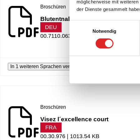
möglicherweise mit weiteren
Broschüren
der Dienste gesammelt habe
Blutentnahme in der Forschung
Einwilligungsauswahl
DEU
Notwendig
00.7110.063 |
486.26 KB
In 1 weiteren Sprachen verfügbar
Broschüren
Visez l´excellence court
FRA
00.30.976 |
1013.54 KB