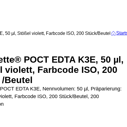
Start
50 µl, Stößel violett, Farbcode ISO, 200 Stück/Beutel
ette® POCT EDTA K3E, 50 µl,
l violett, Farbcode ISO, 200
 /Beutel
 POCT EDTA K3E, Nennvolumen: 50 µl, Präparierung:
iolett, Farbcode ISO, 200 Stück/Beutel, 200
on