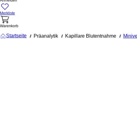
Anmelden
Merkliste
Warenkorb
Startseite
Präanalytik
Kapillare Blutentnahme
Miniv
///
///
///