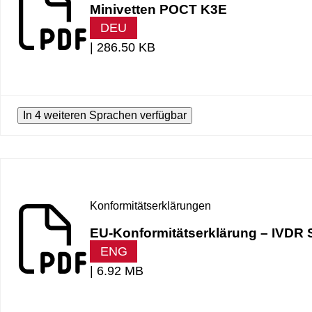
Minivetten POCT K3E
DEU
|
286.50 KB
In 4 weiteren Sprachen verfügbar
Konformitätserklärungen
EU-Konformitätserklärung – IVD
ENG
|
6.92 MB