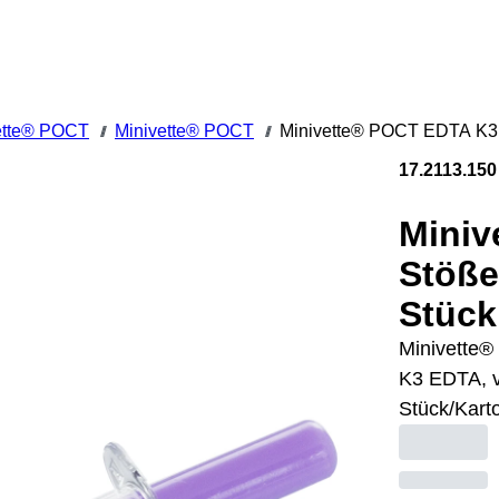
ette® POCT
Minivette® POCT
Minivette® POCT EDTA K3E, 
///
///
17.2113.150
Miniv
Stöße
Stück
Minivette®
K3 EDTA, v
Stück/Kart