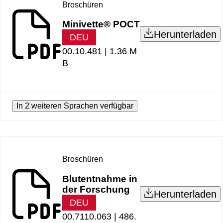
Broschüren
Minivette® POCT
Herunterladen
DEU
00.10.481 |
1.36 M
B
In 2 weiteren Sprachen verfügbar
Broschüren
Blutentnahme in
der Forschung
Herunterladen
DEU
00.7110.063 |
486.