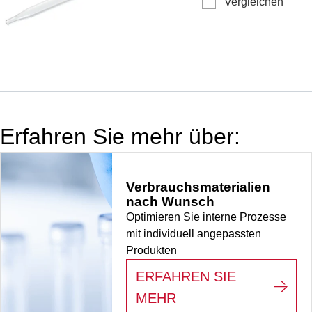
Vergleichen
POCT Lithium
Farbcode
Heparin LH,
ISO, 150
Nennvolumen:
Stück/Beutel
200 µl,
Präparierung:
Heparin, grün,
Farbcode ISO,
150
Erfahren Sie mehr über:
Stück/Beutel,
150
Stück/Karton
Verbrauchsmaterialien
nach Wunsch
Optimieren Sie interne Prozesse
mit individuell angepassten
Produkten
ERFAHREN SIE
:
VERBRAUCHSMATE
MEHR