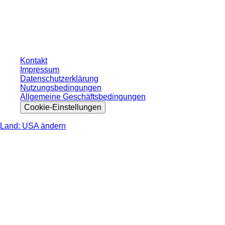
ohne individuell vereinbarte Konditionen. Alle Preise verstehen sich zzgl. der
gesetzlichen Steuer Ihres jeweiligen Landes und ggf. Versandkosten, sofern
nicht anders angegeben.
Kontakt
Impressum
Datenschutzerklärung
Nutzungsbedingungen
Allgemeine Geschäftsbedingungen
Cookie-Einstellungen
Land: USA ändern