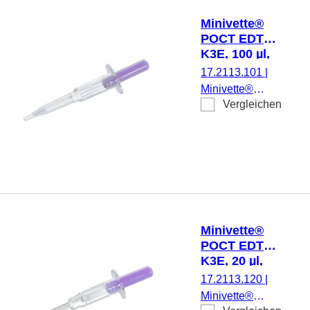
200
Minivette®
Stück/Beutel,
POCT EDTA
200
K3E, 100 µl,
Stück/Karton
Stößel
17.2113.101
|
violett,
Minivette®
Farbcode
Vergleichen
POCT EDTA
ISO, 200
K3E,
Stück/Beutel
Nennvolumen:
100 µl,
Präparierung:
K3 EDTA,
violett,
Farbcode ISO,
Minivette®
200
POCT EDTA
Stück/Beutel,
K3E, 20 µl,
200
Stößel
17.2113.120
|
Stück/Karton
violett,
Minivette®
Farbcode