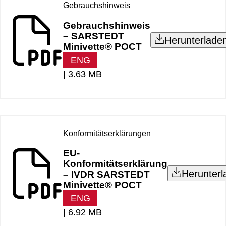
Gebrauchshinweis
Gebrauchshinweis
– SARSTEDT
Herunterlade
Minivette® POCT
ENG
|
3.63 MB
Konformitätserklärungen
EU-
Konformitätserklärung
Herunterl
– IVDR SARSTEDT
Minivette® POCT
ENG
|
6.92 MB