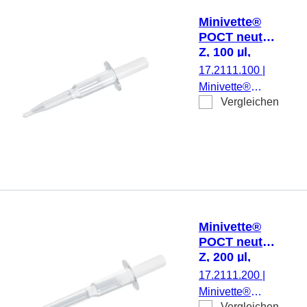
200
Minivette®
Stück/Beutel,
POCT neutral
200
Z, 100 µl,
Stück/Karton
Stößel weiß,
17.2111.100
|
200
Minivette®
Stück/Beutel
Vergleichen
POCT neutral Z,
Nennvolumen:
100 µl, ohne
Präparierung,
weiß, 200
Stück/Beutel,
200
Stück/Karton
Minivette®
POCT neutral
Z, 200 µl,
Stößel weiß,
17.2111.200
|
150
Minivette®
Stück/Beutel
Vergleichen