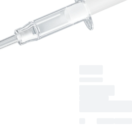
/Beutel
Minivette® POCT
neutral Z,
Nennvolumen: 20 µl,
ohne Präparierung,
weiß, 200
Stück/Beutel, 200
Stück/Karton