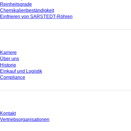
Reinheitsgrade
Chemikalienbeständigkeit
Einfrieren von SARSTEDT-Röhren
Unternehmen und Karriere
Karriere
Über uns
Historie
Einkauf und Logistik
Compliance
Sie haben Fragen?
Kontakt
Vertriebsorganisationen
* Die angezeigten Preise sind Listenpreise für nicht angemeldete Nutzer und