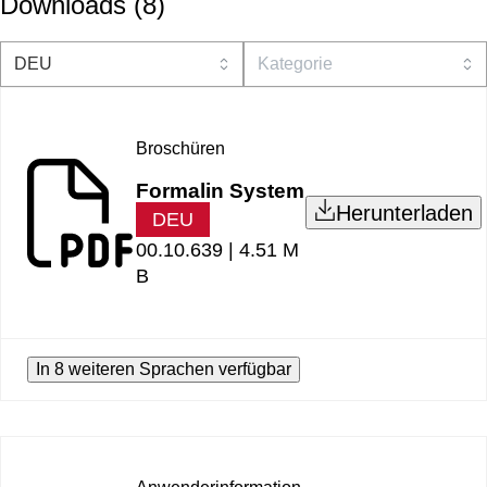
Downloads
(
8
)
Broschüren
Formalin System
Herunterladen
DEU
00.10.639 |
4.51 M
B
In 8 weiteren Sprachen verfügbar