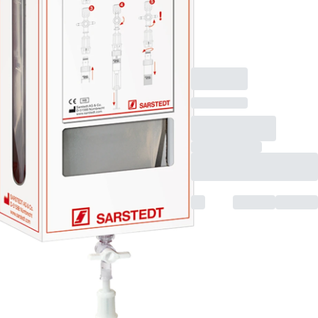
gepufferte Formalin-
Lösung 450 ml, 1
Stück/Karton