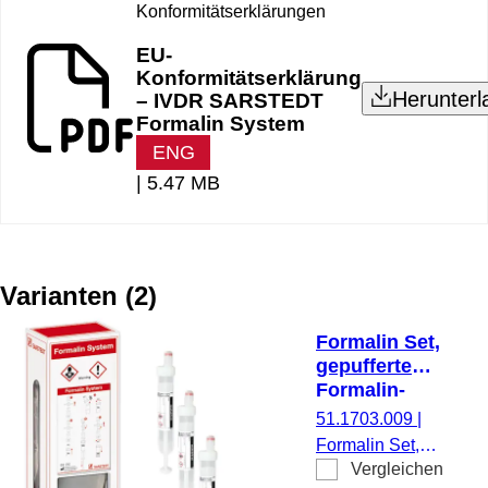
Konformitätserklärungen
EU-
Konformitätserklärung
Herunterl
– IVDR SARSTEDT
Formalin System
ENG
|
5.47 MB
Varianten
(
2
)
Formalin Set,
gepufferte
Formalin-
Lösung 450 ml,
51.1703.009
|
S-Monovette® 9
Formalin Set,
ml
Vergleichen
Präparierung: