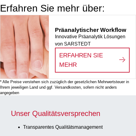
Formaldehydlösung
Erfahren Sie mehr über:
(4%) und 50 S-
Monovetten 25 ml,
1 Stück/Karton
Präanalytischer Workflow
Innovative Präanalytik Lösungen
von SARSTEDT
ERFAHREN SIE
:
PRÄANALYTISCHE
MEHR
* Alle Preise verstehen sich zuzüglich der gesetzlichen Mehrwertsteuer in
Ihrem jeweiligen Land und ggf. Versandkosten, sofern nicht anders
angegeben
Unser Qualitätsversprechen
Transparentes Qualitätsmanagement