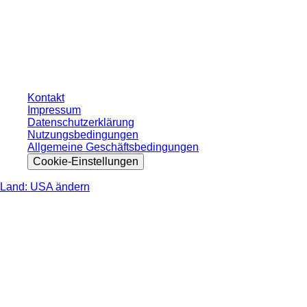
* Die angezeigten Preise sind Listenpreise für nicht angemeldete Nutzer und
ohne individuell vereinbarte Konditionen. Alle Preise verstehen sich zzgl. der
gesetzlichen Steuer Ihres jeweiligen Landes und ggf. Versandkosten, sofern
nicht anders angegeben.
Kontakt
Impressum
Datenschutzerklärung
Nutzungsbedingungen
Allgemeine Geschäftsbedingungen
Cookie-Einstellungen
Land: USA ändern