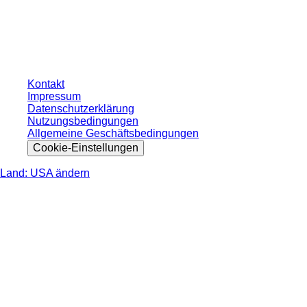
ohne individuell vereinbarte Konditionen. Alle Preise verstehen sich zzgl. der
gesetzlichen Steuer Ihres jeweiligen Landes und ggf. Versandkosten, sofern
nicht anders angegeben.
Kontakt
Impressum
Datenschutzerklärung
Nutzungsbedingungen
Allgemeine Geschäftsbedingungen
Cookie-Einstellungen
Land: USA ändern