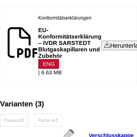
Konformitätserklärungen
EU-
Konformitätserklärung
– IVDR SARSTEDT
Herunterl
Blutgaskapillaren und
Zubehör
ENG
|
6.63 MB
Varianten
(
3
)
Verschlusskappe