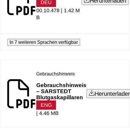
Herunterladen
DEU
00.10.478 |
1.42 M
B
In 7 weiteren Sprachen verfügbar
Gebrauchshinweis
Gebrauchshinweis
– SARSTEDT
Herunterlade
Blutgaskapillaren
ENG
|
4.46 MB