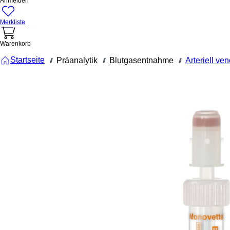
Anmelden
Merkliste
Warenkorb
Startseite
Präanalytik
Blutgasentnahme
Arteriell ve
///
///
///