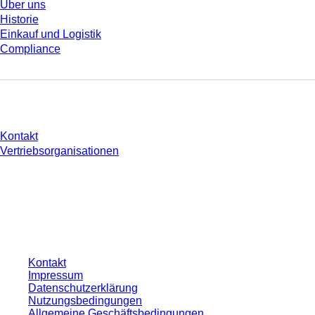
Über uns
Historie
Einkauf und Logistik
Compliance
Sie haben Fragen?
Kontakt
Vertriebsorganisationen
* Die angezeigten Preise sind Listenpreise für nicht angemeldete Nutzer und
ohne individuell vereinbarte Konditionen. Alle Preise verstehen sich zzgl. der
gesetzlichen Steuer Ihres jeweiligen Landes und ggf. Versandkosten, sofern
nicht anders angegeben.
Kontakt
Impressum
Datenschutzerklärung
Nutzungsbedingungen
Allgemeine Geschäftsbedingungen