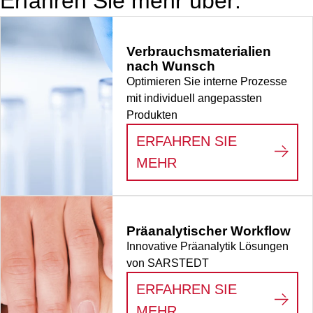
Erfahren Sie mehr über:
Material: PP, mit
Skalierung, ohne
Verschluss, mit
Verbrauchsmaterialien
eingespritzter
nach Wunsch
Skalierung von 1,0
Optimieren Sie interne Prozesse
bis 2,5 ml, 100
mit individuell angepassten
Stück/Beutel,
Produkten
1.000 Stück/Karton
ERFAHREN SIE
:
VERBRAUCHSMATE
MEHR
Präanalytischer Workflow
Innovative Präanalytik Lösungen
von SARSTEDT
ERFAHREN SIE
:
PRÄANALYTISCHE
MEHR