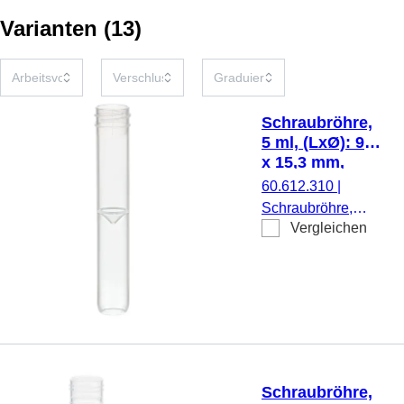
Varianten
(
13
)
Schraubröhre,
5 ml, (LxØ): 92
x 15,3 mm,
Zwischenboden
60.612.310
|
konisch,
Schraubröhre,
Röhrenboden
Vergleichen
Arbeitsvolumen: 5
gerundet, PP,
ml, (LxØ): 92 x
ohne
15,3 mm,
Verschluss, 100
Zwischenboden
Stück/Beutel
konisch,
Röhrenboden
gerundet,
transparent,
Schraubröhre,
Material: PP, ohne