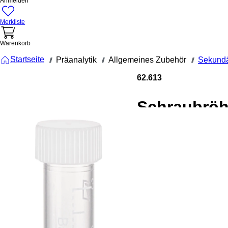
Anmelden
Merkliste
Warenkorb
Startseite
Präanalytik
Allgemeines Zubehör
Sekundä
///
///
///
62.613
Schraubröh
3,5 ml, (LxØ
92 x 13 mm
Zwischenb
konisch,
Röhrenbod
flach, PP,