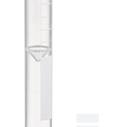
Verschluss
montiert, 1
Stück /Beut
Schraubröhre,
Arbeitsvolumen: 3,5
ml, (LxØ): 92 x 13
mm, Zwischenboden
konisch,
Röhrenboden flach,
transparent, Material:
PP, mit Skalierung,
Verschluss montiert,
100 Stück/Beutel,
1.000 Stück/Karton