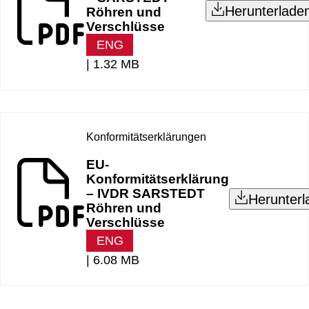
Herunterlade
Röhren und
Verschlüsse
ENG
|
1.32 MB
Konformitätserklärungen
EU-
Konformitätserklärung
– IVDR SARSTEDT
Herunterl
Röhren und
Verschlüsse
ENG
|
6.08 MB