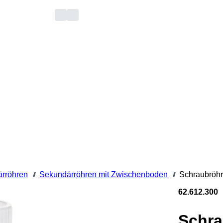
rröhren
Sekundärröhren mit Zwischenboden
Schraubröhr
///
///
62.612.300
Schra