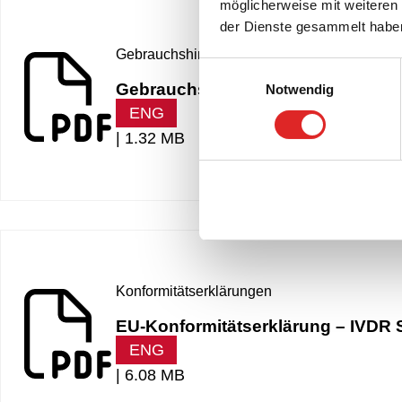
möglicherweise mit weiteren
der Dienste gesammelt habe
Gebrauchshinweis
Einwilligungsauswahl
Gebrauchshinweis – SARSTEDT R
Notwendig
ENG
|
1.32 MB
Konformitätserklärungen
EU-Konformitätserklärung – IVD
ENG
|
6.08 MB