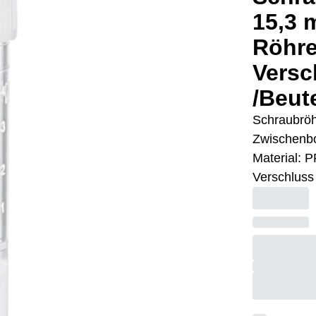
15,3 
Röhre
Versc
/Beut
Schraubröh
Zwischenbo
Material: P
Verschluss 