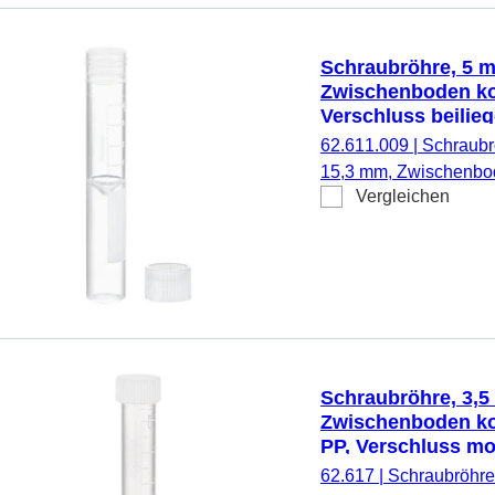
Schraubröhre, 5 ml
Zwischenboden ko
Verschluss beilieg
62.611.009
|
Schraubrö
15,3 mm, Zwischenbod
Vergleichen
transparent, Material: 
Skalierung, Verschluss
1.000 Stück/Karton
Schraubröhre, 3,5 
Zwischenboden ko
PP, Verschluss mon
62.617
|
Schraubröhre,