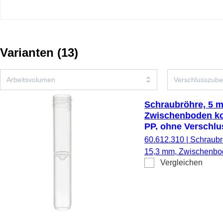
Varianten
(
13
)
Schraubröhre, 5 ml
Zwischenboden ko
PP, ohne Verschlu
60.612.310
|
Schraubrö
15,3 mm, Zwischenbo
Vergleichen
transparent, Material:
1.000 Stück/Karton