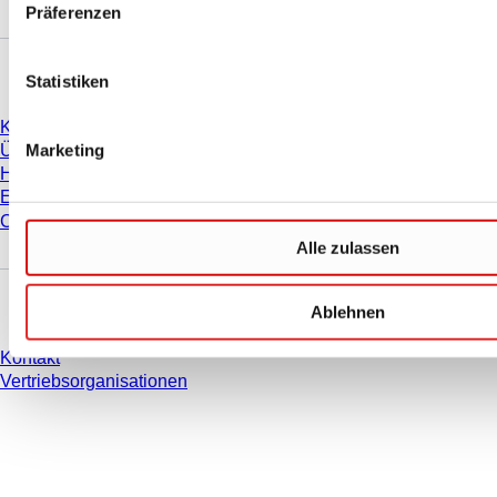
Präferenzen
Unternehmen und Karriere
Statistiken
Karriere
Marketing
Über uns
Historie
Einkauf und Logistik
Compliance
Alle zulassen
Sie haben Fragen?
Ablehnen
Kontakt
Vertriebsorganisationen
* Die angezeigten Preise sind Listenpreise für nicht angemeldete Nutzer und
ohne individuell vereinbarte Konditionen. Alle Preise verstehen sich zzgl. der
gesetzlichen Steuer Ihres jeweiligen Landes und ggf. Versandkosten, sofern
nicht anders angegeben.