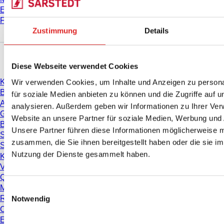
E-Learning
FAQ
Zustimmung
Details
Download
Diese Webseite verwendet Cookies
Wir verwenden Cookies, um Inhalte und Anzeigen zu persona
Katalog
Broschüren
für soziale Medien anbieten zu können und die Zugriffe auf 
Anwenderinformationen
analysieren. Außerdem geben wir Informationen zu Ihrer Ve
Gebrauchshinweise
Website an unsere Partner für soziale Medien, Werbung und 
Bedienungsanleitungen
Unsere Partner führen diese Informationen möglicherweise m
Studien
zusammen, die Sie ihnen bereitgestellt haben oder die sie i
Sicherheitsdatenblätter
Nutzung der Dienste gesammelt haben.
Konformitätserklärungen
Videos
Qualitätsmanagement
Materialeigenschaften
Einwilligungsauswahl
Notwendig
Reinheitsgrade
Chemikalienbeständigkeit
Einfrieren von SARSTEDT-Röhren