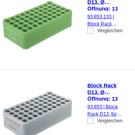
D13, Ø
Öffnung: 13
mm, 5 x 10,
93.853.133
|
grün
Block Rack
Vergleichen
D13, für 50
Gefäße, Ø
Öffnung: 13 mm,
Rastermaß: 5 x
10, grün,
Material:
recyceltes PP
Block Rack
D13, Ø
Öffnung: 13
mm, 5 x 10,
93.853
|
Block
grau
Rack D13, für
Vergleichen
50 Monovetten
und Röhren bis