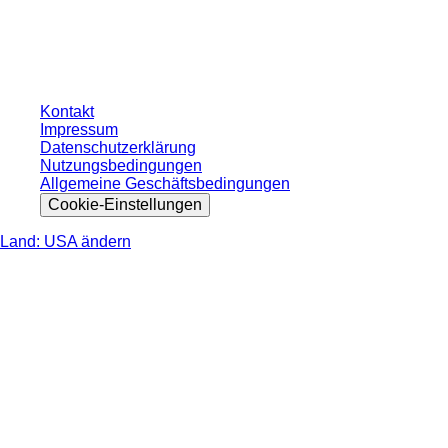
ohne individuell vereinbarte Konditionen. Alle Preise verstehen sich zzgl. der
gesetzlichen Steuer Ihres jeweiligen Landes und ggf. Versandkosten, sofern
nicht anders angegeben.
Kontakt
Impressum
Datenschutzerklärung
Nutzungsbedingungen
Allgemeine Geschäftsbedingungen
Cookie-Einstellungen
Land: USA ändern