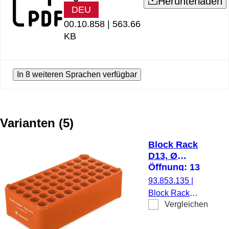
Herunterladen
DEU
00.10.858 |
563.66
KB
In 8 weiteren Sprachen verfügbar
Varianten
(
5
)
Block Rack
D13, Ø
Öffnung: 13
mm, 5 x 10,
93.853.135
|
orange
Block Rack
Vergleichen
D13, für 50
Gefäße, Ø