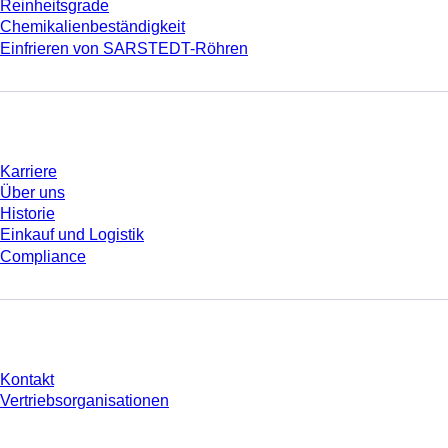
Reinheitsgrade
Chemikalienbeständigkeit
Einfrieren von SARSTEDT-Röhren
Unternehmen und Karriere
Karriere
Über uns
Historie
Einkauf und Logistik
Compliance
Sie haben Fragen?
Kontakt
Vertriebsorganisationen
* Die angezeigten Preise sind Listenpreise für nicht angemeldete Nutzer und