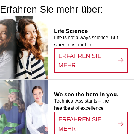
Tested, 1
Erfahren Sie mehr über:
Stück/Blister
Life Science
Life is not always science. But
science is our Life.
ERFAHREN SIE
:
LIFE SCIENCE
MEHR
We see the hero in you.
Technical Assistants – the
heartbeat of excellence
ERFAHREN SIE
:
WE SEE THE HERO
MEHR