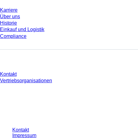
Karriere
Über uns
Historie
Einkauf und Logistik
Compliance
Sie haben Fragen?
Kontakt
Vertriebsorganisationen
* Die angezeigten Preise sind Listenpreise für nicht angemeldete Nutzer und
ohne individuell vereinbarte Konditionen. Alle Preise verstehen sich zzgl. der
gesetzlichen Steuer Ihres jeweiligen Landes und ggf. Versandkosten, sofern
nicht anders angegeben.
Kontakt
Impressum