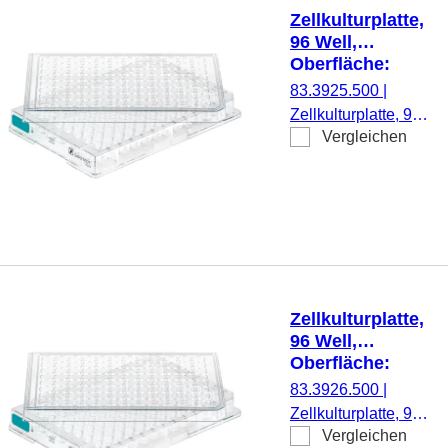
Stück/Blister
Zellkulturplatte,
96 Well,
Oberfläche:
Suspension,
83.3925.500
|
Rundboden
Zellkulturplatte, 96
Vergleichen
Well, Material: PS,
Oberfläche:
Suspension, für
Suspensionszellen,
Codierungsfarbe:
grün, Rundboden,
TC Tested, 1
Stück/Blister
Zellkulturplatte,
96 Well,
Oberfläche:
Suspension,
83.3926.500
|
Bodenform:
Zellkulturplatte, 96
konisch
Vergleichen
Well, Material: PS,