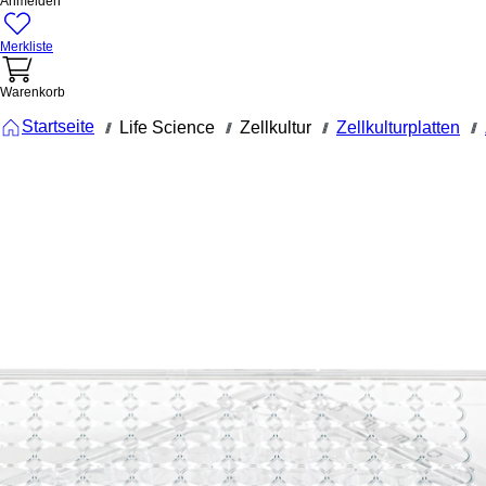
Anmelden
Merkliste
Warenkorb
Startseite
Life Science
Zellkultur
Zellkulturplatten
///
///
///
///
83.3924.005
Zellkulturpl
96 Well,
Oberfläche
Standard,
Flachbode
Zellkulturplatte, 96
Well, Material: PS,
Oberfläche: Standard,