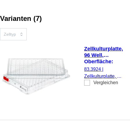
Varianten
(
7
)
Zellkulturplatte,
96 Well,
Oberfläche:
Standard,
83.3924
|
Flachboden
Zellkulturplatte, 96
Vergleichen
Well, Material: PS,
Oberfläche:
Standard, für
adhärente Zellen,
Codierungsfarbe:
rot, Flachboden,
TC Tested, 1