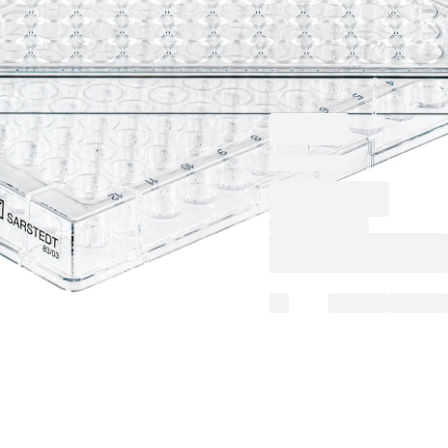
für adhärente Zellen,
Codierungsfarbe: rot,
Flachboden, TC
Tested, 5 Stück/Beutel