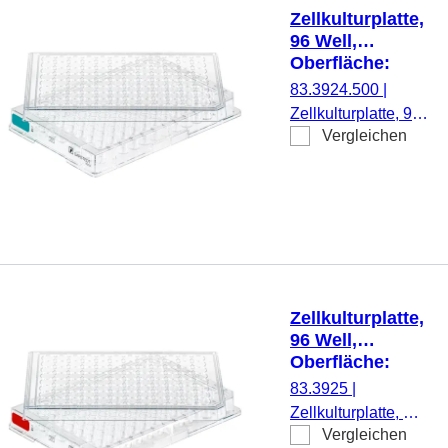
Stück/Blister
Zellkulturplatte,
96 Well,
Oberfläche:
Suspension,
83.3924.500
|
Flachboden
Zellkulturplatte, 96
Vergleichen
Well, Material: PS,
Oberfläche:
Suspension, für
Suspensionszellen,
Codierungsfarbe:
grün, Flachboden,
TC Tested, 1
Stück/Blister
Zellkulturplatte,
96 Well,
Oberfläche:
Standard,
83.3925
|
Rundboden
Zellkulturplatte, 96
Vergleichen
Well, Material: PS,