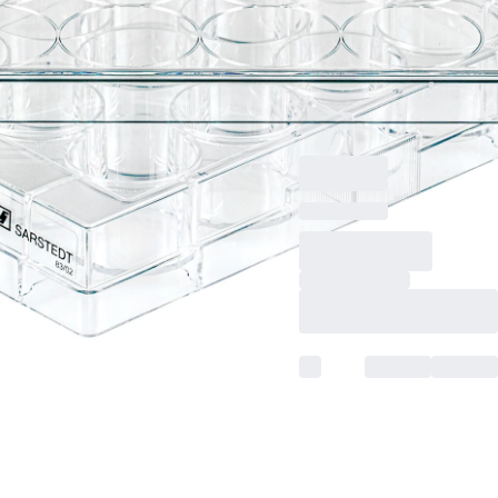
Suspension, für
Suspensionszellen,
Codierungsfarbe:
grün, Flachboden, TC
Tested, 1 Stück/Blister