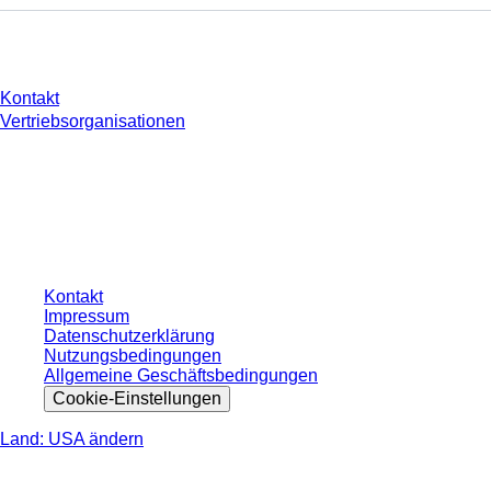
Sie haben Fragen?
Kontakt
Vertriebsorganisationen
* Die angezeigten Preise sind Listenpreise für nicht angemeldete Nutzer und
ohne individuell vereinbarte Konditionen. Alle Preise verstehen sich zzgl. der
gesetzlichen Steuer Ihres jeweiligen Landes und ggf. Versandkosten, sofern
nicht anders angegeben.
Kontakt
Impressum
Datenschutzerklärung
Nutzungsbedingungen
Allgemeine Geschäftsbedingungen
Cookie-Einstellungen
Land: USA ändern