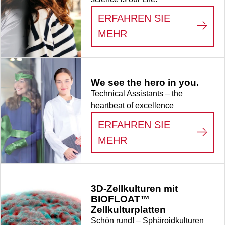
ERFAHREN SIE
:
LIFE SCIENCE
MEHR
We see the hero in you.
Technical Assistants – the
heartbeat of excellence
ERFAHREN SIE
:
WE SEE THE HERO
MEHR
3D-Zellkulturen mit
BIOFLOAT™
Zellkulturplatten
Schön rund! – Sphäroidkulturen