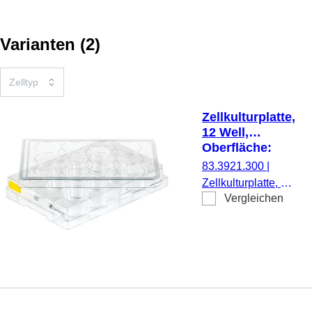
Varianten
(
2
)
Zellkulturplatte,
12 Well,
Oberfläche:
Cell+,
83.3921.300
|
Flachboden
Zellkulturplatte, 12
Vergleichen
Well, Material: PS,
Oberfläche: Cell+,
für anspruchsvolle
adhärente Zellen,
Codierungsfarbe:
gelb, Flachboden,
TC Tested, 1