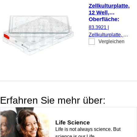
Stück/Blister
Zellkulturplatte,
12 Well,
Oberfläche:
Standard,
83.3921
|
Flachboden
Zellkulturplatte, 12
Vergleichen
Well, Material: PS,
Oberfläche:
Standard, für
adhärente Zellen,
Codierungsfarbe:
rot, Flachboden,
TC Tested, 1
Stück/Blister
Erfahren Sie mehr über:
Life Science
Life is not always science. But
science is our Life.