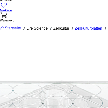
Anmelden
Merkliste
Warenkorb
Startseite
Life Science
Zellkultur
Zellkulturplatten
///
///
///
///
83.3921.500
Zellkulturpl
12 Well,
Oberfläche
Suspension
Flachbode
Zellkulturplatte, 12
Well, Material: PS,
Oberfläche: