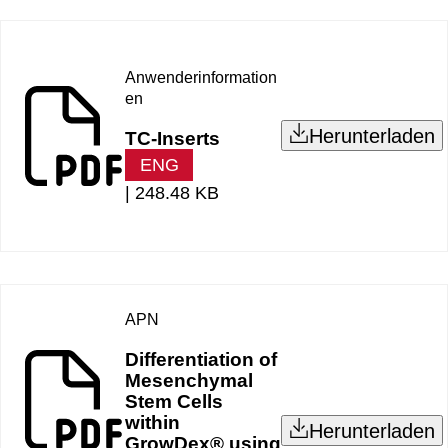
Anwenderinformation
en
Herunterladen
TC-Inserts
ENG
|
248.48 KB
APN
Differentiation of
Mesenchymal
Stem Cells
within
Herunterladen
GrowDex® using