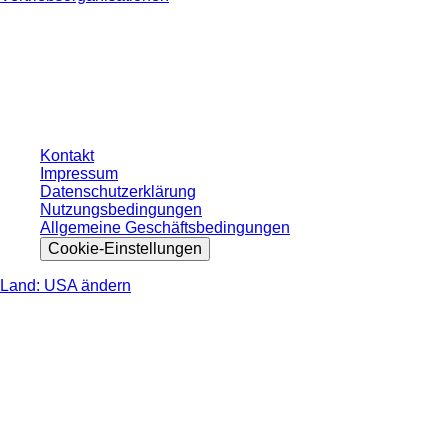
* Die angezeigten Preise sind Listenpreise für nicht angemeldete Nutzer und
ohne individuell vereinbarte Konditionen. Alle Preise verstehen sich zzgl. der
gesetzlichen Steuer Ihres jeweiligen Landes und ggf. Versandkosten, sofern
nicht anders angegeben.
Kontakt
Impressum
Datenschutzerklärung
Nutzungsbedingungen
Allgemeine Geschäftsbedingungen
Cookie-Einstellungen
Land: USA ändern