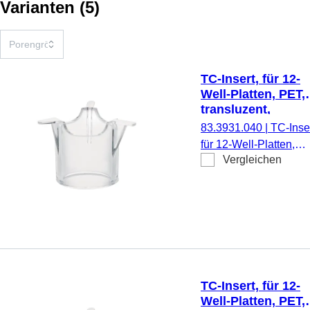
Varianten
(
5
)
TC-Insert, für 12-
Well-Platten, PET,
transluzent,
Porengröße: 0,4 
83.3931.040
|
TC-Inser
für 12-Well-Platten,
Vergleichen
Membran: PET,
transluzent, Porengrö
0,4 µm, steril,
pyrogenfrei/endotoxinf
nicht zytotoxisch, 1
Stück/Blister
TC-Insert, für 12-
Well-Platten, PET,