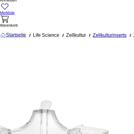
Anmelden
Merkliste
Warenkorb
Startseite
Life Science
Zellkultur
Zellkulturinserts
///
///
///
///
83.3931.800
TC-Insert,
für 12-Well-
Platten,
PET,
transluzent
Porengröße
8 µm