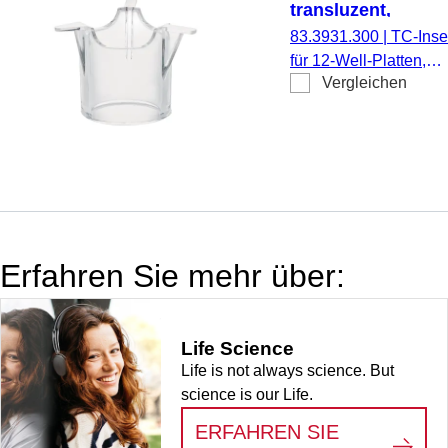
transluzent,
Porengröße: 3 µm
83.3931.300
|
TC-Inser
für 12-Well-Platten,
Vergleichen
Membran: PET,
transluzent, Porengrö
3 µm, steril,
pyrogenfrei/endotoxinf
nicht zytotoxisch, 1
Stück/Blister
Erfahren Sie mehr über:
Life Science
Life is not always science. But
science is our Life.
ERFAHREN SIE