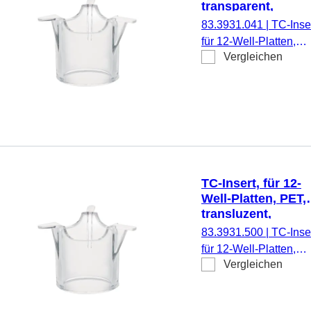
transparent,
Porengröße: 0,4 
83.3931.041
|
TC-Inser
für 12-Well-Platten,
Vergleichen
Membran: PET,
transparent, Porengrö
0,4 µm, steril,
pyrogenfrei/endotoxinf
nicht zytotoxisch, 1
Stück/Blister
TC-Insert, für 12-
Well-Platten, PET,
transluzent,
Porengröße: 5 µm
83.3931.500
|
TC-Inser
für 12-Well-Platten,
Vergleichen
Membran: PET,
transluzent, Porengrö
5 µm, steril,