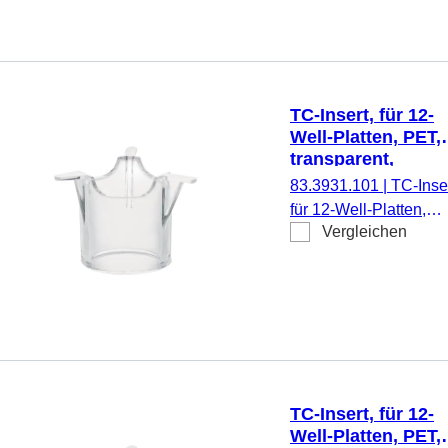
pyrogenfrei/endotoxinf
nicht zytotoxisch, 1
Stück/Blister
TC-Insert, für 12-
Well-Platten, PET,
transparent,
Porengröße: 1 µm
83.3931.101
|
TC-Inser
für 12-Well-Platten,
Vergleichen
Membran: PET,
transparent, Porengrö
1 µm, steril,
pyrogenfrei/endotoxinf
nicht zytotoxisch, 1
Stück/Blister
TC-Insert, für 12-
Well-Platten, PET,