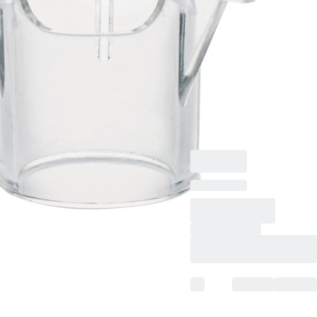
TC-Insert, für 12-Well-
Platten, Membran:
PET, transluzent,
Porengröße: 8 µm,
steril,
pyrogenfrei/endotoxinf
nicht zytotoxisch, 1
Stück/Blister