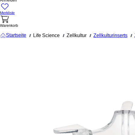
Anmelden
Merkliste
Warenkorb
Startseite
Life Science
Zellkultur
Zellkulturinserts
///
///
///
///