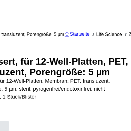
Startseite
T, transluzent, Porengröße: 5 µm
Life Science
Z
///
///
ert, für 12-Well-Platten, PET,
luzent, Porengröße: 5 µm
für 12-Well-Platten, Membran: PET, transluzent,
 5 µm, steril, pyrogenfrei/endotoxinfrei, nicht
, 1 Stück/Blister