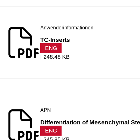
Anwenderinformationen
TC-Inserts
ENG
|
248.48 KB
APN
Differentiation of Mesenchymal S
ENG
|
245.85 KB