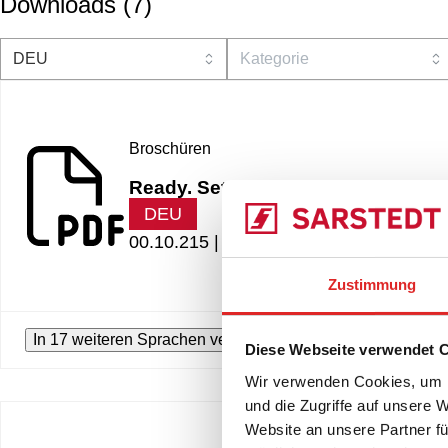
Downloads
(
7
)
Broschüren
Ready. Set. Grow!
DEU
00.10.215 |
3.51 MB
Zustimmung
In 17 weiteren Sprachen verfügbar
Diese Webseite verwendet 
Wir verwenden Cookies, um I
und die Zugriffe auf unsere 
Website an unsere Partner fü