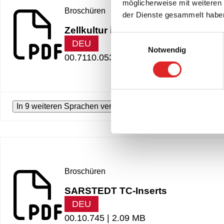
möglicherweise mit weiteren
Broschüren
der Dienste gesammelt habe
Zellkultur im Fokus
Einwilligungsauswahl
DEU
Notwendig
00.7110.053 |
2.98 MB
In 9 weiteren Sprachen verfügbar
Broschüren
SARSTEDT TC-Inserts
DEU
00.10.745 |
2.09 MB