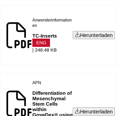
Anwenderinformation
en
Herunterladen
TC-Inserts
ENG
|
248.48 KB
APN
Differentiation of
Mesenchymal
Stem Cells
within
Herunterladen
GrowDex® using