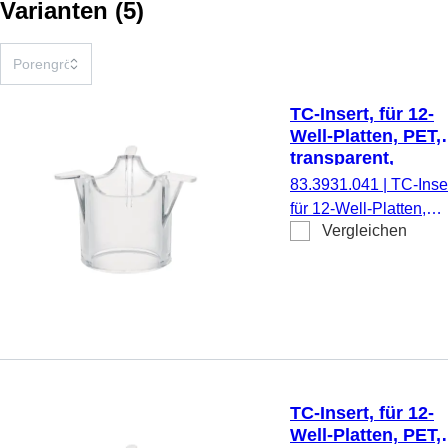
Varianten
(
5
)
TC-Insert, für 12-
Well-Platten, PET,
transparent,
Porengröße: 0,4 
83.3931.041
|
TC-Inser
für 12-Well-Platten,
Vergleichen
Membran: PET,
transparent, Porengrö
0,4 µm, steril,
pyrogenfrei/endotoxinf
nicht zytotoxisch, 1
Stück/Blister
TC-Insert, für 12-
Well-Platten, PET,