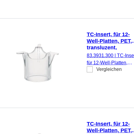
pyrogenfrei/endotoxinf
nicht zytotoxisch, 1
Stück/Blister
TC-Insert, für 12-
Well-Platten, PET,
transluzent,
Porengröße: 3 µm
83.3931.300
|
TC-Inser
für 12-Well-Platten,
Vergleichen
Membran: PET,
transluzent, Porengrö
3 µm, steril,
pyrogenfrei/endotoxinf
nicht zytotoxisch, 1
Stück/Blister
TC-Insert, für 12-
Well-Platten, PET,