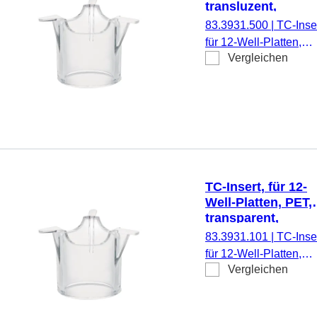
transluzent,
Porengröße: 5 µm
83.3931.500
|
TC-Inser
für 12-Well-Platten,
Vergleichen
Membran: PET,
transluzent, Porengrö
5 µm, steril,
pyrogenfrei/endotoxinf
nicht zytotoxisch, 1
Stück/Blister
TC-Insert, für 12-
Well-Platten, PET,
transparent,
Porengröße: 1 µm
83.3931.101
|
TC-Inser
für 12-Well-Platten,
Vergleichen
Membran: PET,
transparent, Porengrö
1 µm, steril,