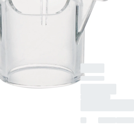
TC-Insert, für 12-Well-
Platten, Membran:
PET, transluzent,
Porengröße: 0,4 µm,
steril,
pyrogenfrei/endotoxinf
nicht zytotoxisch, 1
Stück/Blister