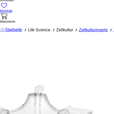
Anmelden
Merkliste
Warenkorb
Startseite
Life Science
Zellkultur
Zellkulturinserts
///
///
///
///
83.3931.040
TC-Insert,
für 12-Well-
Platten,
PET,
transluzent
Porengröße
0,4 µm