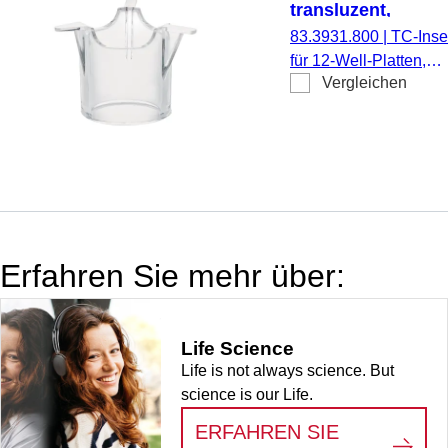
transluzent,
Porengröße: 8 µm
83.3931.800
|
TC-Inser
für 12-Well-Platten,
Vergleichen
Membran: PET,
transluzent, Porengrö
8 µm, steril,
pyrogenfrei/endotoxinf
nicht zytotoxisch, 1
Stück/Blister
Erfahren Sie mehr über:
Life Science
Life is not always science. But
science is our Life.
ERFAHREN SIE