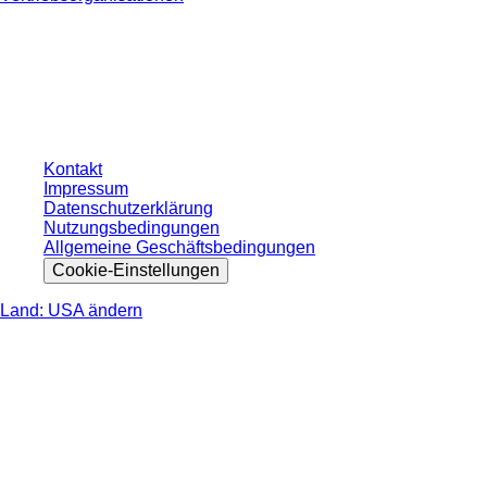
* Die angezeigten Preise sind Listenpreise für nicht angemeldete Nutzer und
ohne individuell vereinbarte Konditionen. Alle Preise verstehen sich zzgl. der
gesetzlichen Steuer Ihres jeweiligen Landes und ggf. Versandkosten, sofern
nicht anders angegeben.
Kontakt
Impressum
Datenschutzerklärung
Nutzungsbedingungen
Allgemeine Geschäftsbedingungen
Cookie-Einstellungen
Land: USA ändern