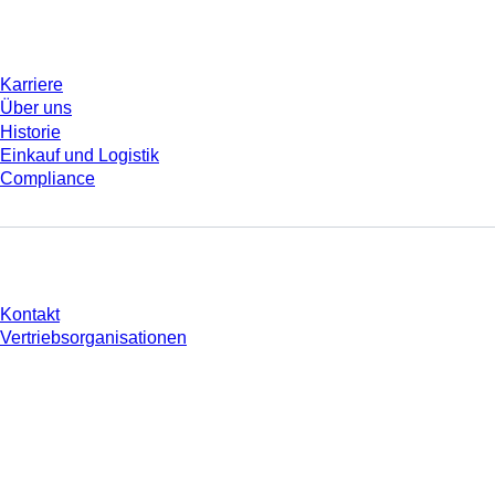
Unternehmen und Karriere
Karriere
Über uns
Historie
Einkauf und Logistik
Compliance
Sie haben Fragen?
Kontakt
Vertriebsorganisationen
* Die angezeigten Preise sind Listenpreise für nicht angemeldete Nutzer und
ohne individuell vereinbarte Konditionen. Alle Preise verstehen sich zzgl. der
gesetzlichen Steuer Ihres jeweiligen Landes und ggf. Versandkosten, sofern
nicht anders angegeben.