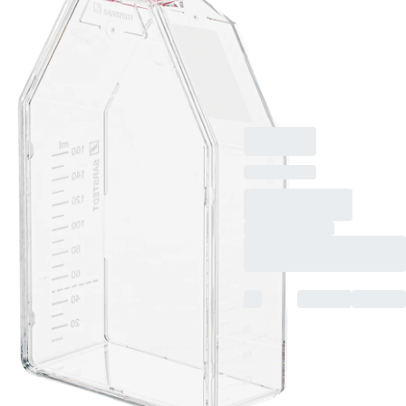
für adhärente Zellen,
Codierungsfarbe: rot,
2-Positionen-
Schraubkappe, TC
Tested, 5 Stück/Beutel