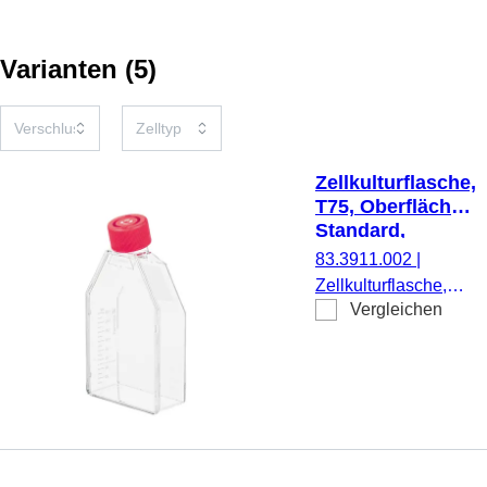
Varianten
(
5
)
Zellkulturflasche,
T75, Oberfläche:
Standard,
Filterkappe
83.3911.002
|
Zellkulturflasche,
Vergleichen
T75, Material: PS,
Oberfläche:
Standard, für
adhärente Zellen,
Codierungsfarbe:
rot, Filterkappe, TC
Tested, 5