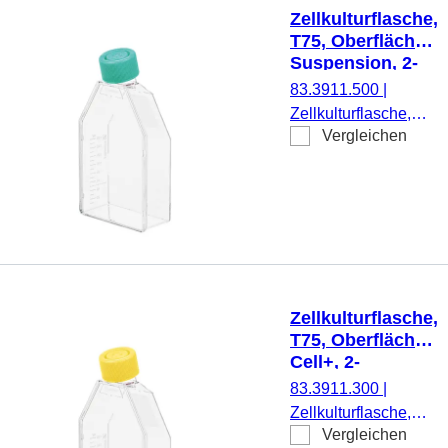
Stück/Beutel
Zellkulturflasche,
T75, Oberfläche:
Suspension, 2-
Positionen-
83.3911.500
|
Schraubkappe
Zellkulturflasche,
Vergleichen
T75, Material: PS,
Oberfläche:
Suspension, für
Suspensionszellen,
Codierungsfarbe:
grün, 2-Positionen-
Schraubkappe, TC
Tested, 5
Zellkulturflasche,
Stück/Beutel
T75, Oberfläche:
Cell+, 2-
Positionen-
83.3911.300
|
Schraubkappe
Zellkulturflasche,
Vergleichen
T75, Material: PS,