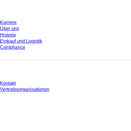
Unternehmen und Karriere
Karriere
Über uns
Historie
Einkauf und Logistik
Compliance
Sie haben Fragen?
Kontakt
Vertriebsorganisationen
* Die angezeigten Preise sind Listenpreise für nicht angemeldete Nutzer und
ohne individuell vereinbarte Konditionen. Alle Preise verstehen sich zzgl. der
gesetzlichen Steuer Ihres jeweiligen Landes und ggf. Versandkosten, sofern
nicht anders angegeben.