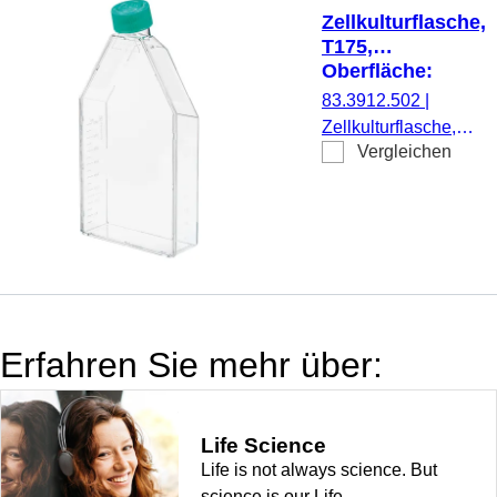
Stück/Beutel
Zellkulturflasche,
T175,
Oberfläche:
Suspension,
83.3912.502
|
Filterkappe
Zellkulturflasche,
Vergleichen
T175, Material: PS,
Oberfläche:
Suspension, für
Suspensionszellen,
Codierungsfarbe:
grün, Filterkappe,
TC Tested, 5
Stück/Beutel
Erfahren Sie mehr über:
Life Science
Life is not always science. But
science is our Life.