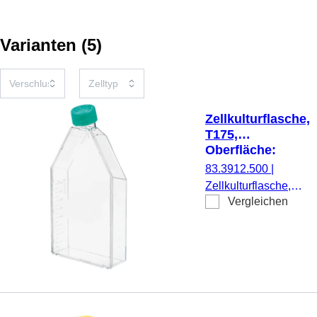
Varianten
(
5
)
Zellkulturflasche,
T175,
Oberfläche:
Suspension, 2-
83.3912.500
|
Positionen-
Zellkulturflasche,
Schraubkappe
Vergleichen
T175, Material: PS,
Oberfläche:
Suspension, für
Suspensionszellen,
Codierungsfarbe:
grün, 2-Positionen-
Schraubkappe, TC