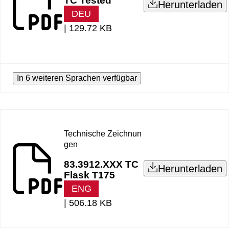
TC Tested
Herunterladen
DEU
|
129.72 KB
In 6 weiteren Sprachen verfügbar
Technische Zeichnun
gen
83.3912.XXX TC
Herunterladen
Flask T175
ENG
|
506.18 KB