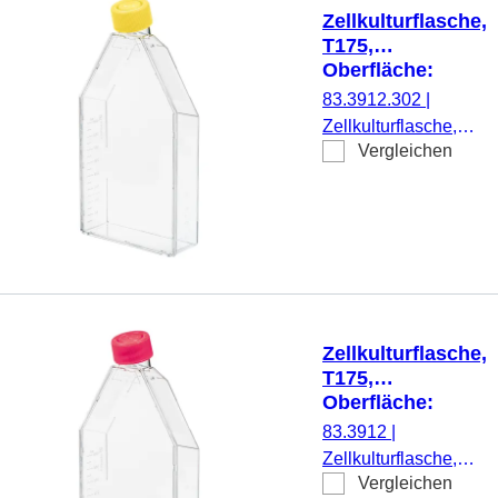
Tested, 5
Zellkulturflasche,
Stück/Beutel
T175,
Oberfläche:
Cell+,
83.3912.302
|
Filterkappe
Zellkulturflasche,
Vergleichen
T175, Material: PS,
Oberfläche: Cell+,
für anspruchsvolle
adhärente Zellen,
Codierungsfarbe:
gelb, Filterkappe,
TC Tested, 5
Stück/Beutel
Zellkulturflasche,
T175,
Oberfläche:
Standard, 2-
83.3912
|
Positionen-
Zellkulturflasche,
Schraubkappe
Vergleichen
T175, Material: PS,