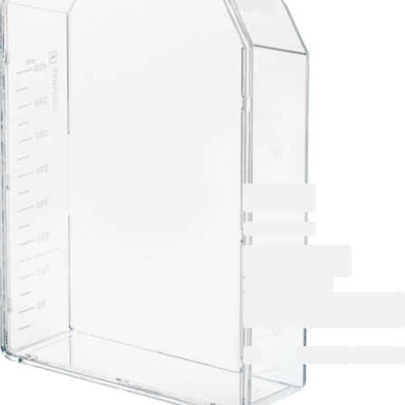
Oberfläche: Cell+, für
anspruchsvolle
adhärente Zellen,
Codierungsfarbe:
gelb, 2-Positionen-
Schraubkappe, TC
Tested, 5 Stück/Beutel